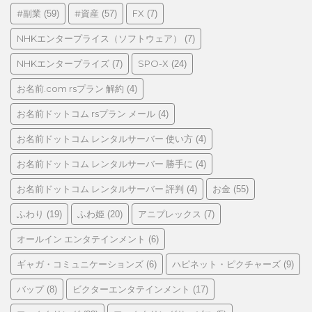
リ
#副業
#資産
FX
(59)
(57)
(7)
ー
NHKエンタープライス（ソフトウェア）
(7)
NHKエンタープライズ
SPO-X
(7)
(24)
お名前.com rsプラン 解約
(4)
お名前ドットコム rsプラン メール
(4)
お名前ドットコム レンタルサーバー 使い方
(4)
お名前ドットコム レンタルサーバー 勝手に
(4)
お名前ドットコム レンタルサーバー 評判
お金
(4)
(55)
ふわり
ふわ姫
アニプレックス
(19)
(20)
(7)
オールイン エンタテインメント
(6)
ギャガ・コミュニケーションズ
ハピネット・ピクチャーズ
(6)
(9)
バップ
ビクターエンタテインメント
(8)
(17)