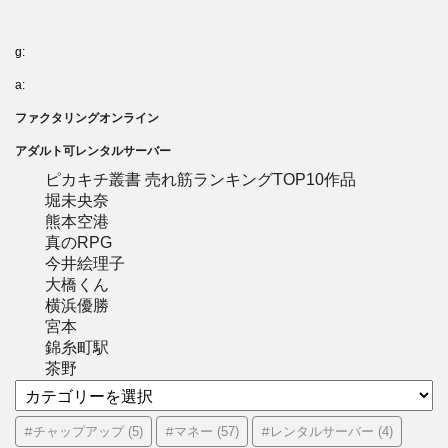
g:
a:
ファクタリングオンライン
アダルト可レンタルサーバー
ピカキチ叢書 売れ筋ランキングTOP10作品
堀未央奈
熊本空港
真のRPG
今井絵理子
大橋くん
横浜優勝
宮本
錦糸町駅
茶野
カ
テ
ゴ
#チャップアップ
#マネー
#レンタルサーバー
(5)
(57)
(4)