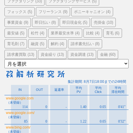
ファクタリング
ファクタリングサービス
(33)
(5)
フォックス
フリーランス
ポニーキャニオン
(5)
(9)
(4)
事業資金
即日払い
即日現金化
売掛金
(9)
(8)
(5)
(10)
最安値
松竹
業界最安水準
比較
育毛
(5)
(4)
(4)
(4)
(6)
育毛剤
融資
解約
請求書先払い
(7)
(5)
(4)
(8)
請求書買取
資金繰り
資金調達
金融
(13)
(13)
(13)
(60)
ア
ー
カ
イ
ブ