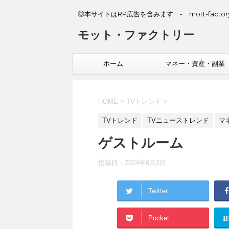
◎本サイトはRP広告を含みます - mott-factory
モット・ファクトリー
ホーム
マネー・資産・副業
HOME
>
TVトレンド
>
TVトレンド
TVニューストレンド
マ
ゲストルーム
投稿日：
2024年6月2日
Twitter
Pocket
B