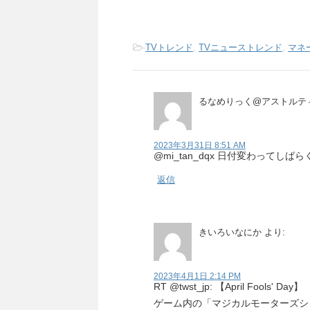
-
TVトレンド
,
TVニューストレンド
,
マネ
るなめりっく@アストルテ
2023年3月31日 8:51 AM
返信
きいろいなにか
より:
2023年4月1日 2:14 PM
RT @twst_jp: 【April Fools' Day】
ゲーム内の「マジカルモーターズシ