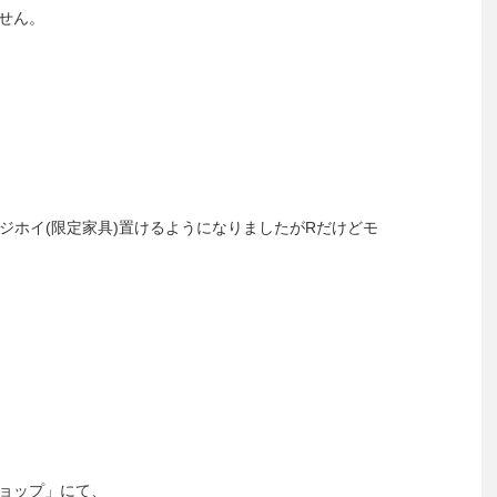
せん。
ムにマジホイ(限定家具)置けるようになりましたがRだけどモ
ョップ」にて、