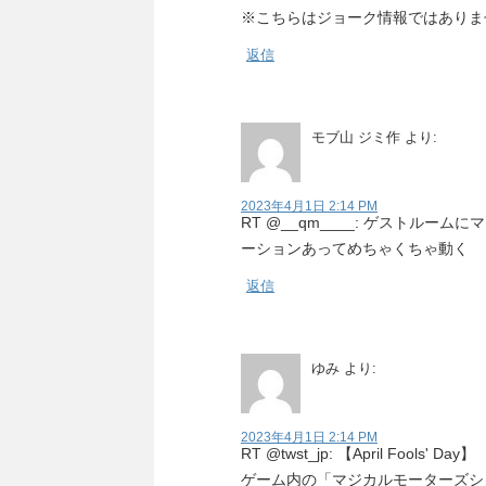
※こちらはジョーク情報ではありま
返信
モブ山 ジミ作
より:
2023年4月1日 2:14 PM
RT @__qm____: ゲストルー
ーションあってめちゃくちゃ動く
返信
ゆみ
より:
2023年4月1日 2:14 PM
RT @twst_jp: 【April Fools' Day】
ゲーム内の「マジカルモーターズシ