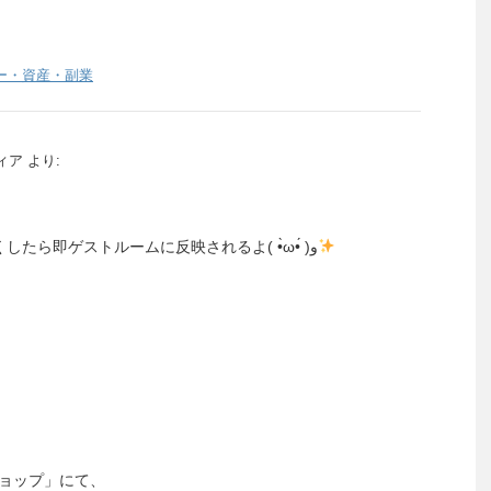
ー・資産・副業
ィア
より:
@mi_tan_dqx 日付変わってしばらくしたら即ゲストルームに反映されるよ( •̀ω•́ )و
ョップ」にて、