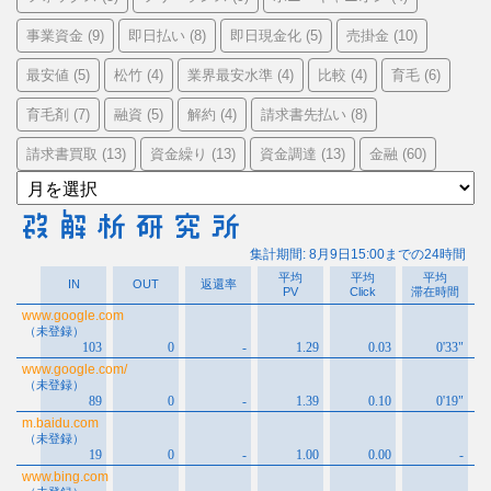
事業資金
即日払い
即日現金化
売掛金
(9)
(8)
(5)
(10)
最安値
松竹
業界最安水準
比較
育毛
(5)
(4)
(4)
(4)
(6)
育毛剤
融資
解約
請求書先払い
(7)
(5)
(4)
(8)
請求書買取
資金繰り
資金調達
金融
(13)
(13)
(13)
(60)
ア
ー
カ
イ
ブ