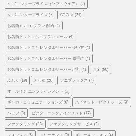
NHKエンタープライス（ソフトウェア）
(7)
NHKエンタープライズ
SPO-X
(7)
(24)
お名前.com rsプラン 解約
(4)
お名前ドットコム rsプラン メール
(4)
お名前ドットコム レンタルサーバー 使い方
(4)
お名前ドットコム レンタルサーバー 勝手に
(4)
お名前ドットコム レンタルサーバー 評判
お金
(4)
(55)
ふわり
ふわ姫
アニプレックス
(19)
(20)
(7)
オールイン エンタテインメント
(6)
ギャガ・コミュニケーションズ
ハピネット・ピクチャーズ
(6)
(9)
バップ
ビクターエンタテインメント
(8)
(17)
ファクタリング
ファクタリングサービス
(33)
(5)
フォックス
フリーランス
ポニーキャニオン
(5)
(9)
(4)