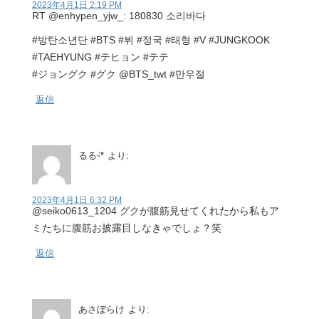
2023年4月1日 2:19 PM
RT @enhypen_yjw_: 180830 소리바다
#방탄소년단 #BTS #뷔 #정국 #태형 #V #JUNGKOOK
#TAEHYUNG #テヒョン #テテ
#ジョングク #グク @BTS_twt #만우절
返信
るるᵕ̈*
より:
2023年4月1日 6:32 PM
@seiko0613_1204 グクが腹筋見せてくれたから私もア
ミたちに腹筋お披露目しなきゃでしょ？笑
返信
あさぼらけ
より: