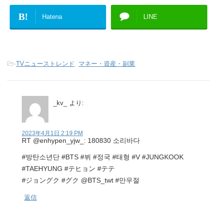
B!
Hatena
LINE
-
TVニューストレンド
,
マネー・資産・副業
_kv_
より:
2023年4月1日 2:19 PM
RT @enhypen_yjw_: 180830 소리바다
#방탄소년단 #BTS #뷔 #정국 #태형 #V #JUNGKOOK
#TAEHYUNG #テヒョン #テテ
#ジョングク #グク @BTS_twt #만우절
返信