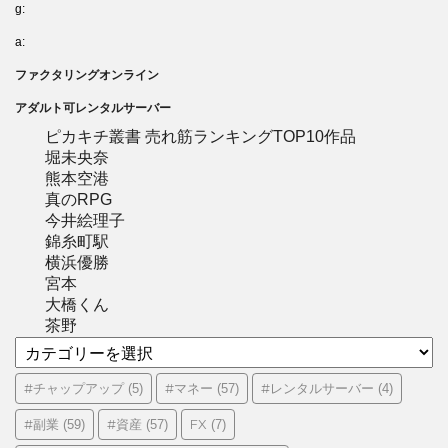
g:
a:
ファクタリングオンライン
アダルト可レンタルサーバー
ピカキチ叢書 売れ筋ランキングTOP10作品
堀未央奈
熊本空港
真のRPG
今井絵理子
錦糸町駅
横浜優勝
宮本
大橋くん
茶野
カ
テ
ゴ
#チャップアップ
#マネー
#レンタルサーバー
(5)
(57)
(4)
リ
#副業
#資産
FX
(59)
(57)
(7)
ー