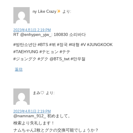
ny Like Crazy
より:
2023年4月1日 2:19 PM
RT @enhypen_yjw_: 180830 소리바다
#방탄소년단 #BTS #뷔 #정국 #태형 #V #JUNGKOOK
#TAEHYUNG #テヒョン #テテ
#ジョングク #グク @BTS_twt #만우절
返信
まみ♡
より:
2023年4月1日 2:19 PM
@namnam_912_ 初めまして。
検索より失礼します！
ナムちゃん2枚とグクの交換可能でしょうか？