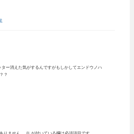
業
んのツイッター消えた気がするんですがもしかしてエンドウノハ
？？
ありません。
※
が付いている欄は必須項目です