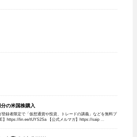
円分の米国株購入
マガ登録者限定で「仮想通貨や投資、トレードの講義」などを無料プ
ps://lin.ee/tUYS2Sa 【公式メルマガ】https://saip ...