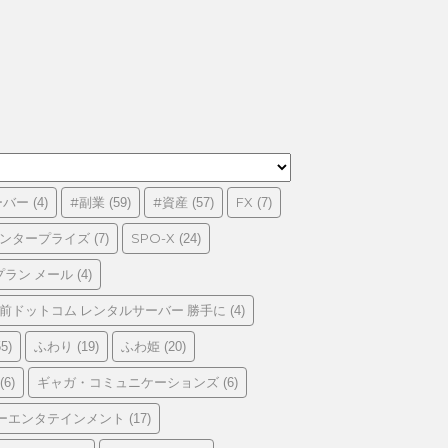
ーバー
#副業
#資産
FX
(4)
(59)
(57)
(7)
エンタープライズ
SPO-X
(7)
(24)
プラン メール
(4)
前ドットコム レンタルサーバー 勝手に
(4)
ふわり
ふわ姫
5)
(19)
(20)
ギャガ・コミュニケーションズ
(6)
(6)
ーエンタテインメント
(17)