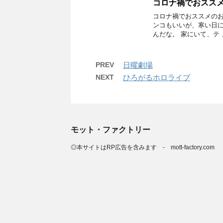
コロナ禍でおススメの
コロナ禍でおススメのお
ンコもいいが、寒い日に
んだな。 家にいて、テ ..
PREV
日曜劇場
NEXT
ひろがるホロライブ
モット・ファクトリー
◎本サイトはRP広告を含みます - mott-factory.com