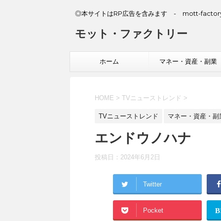
◎本サイトはRP広告を含みます - mott-factory
モット・ファクトリー
ホーム
マネー・資産・副業
HOME
>
TVニューストレンド
>
TVニューストレンド
マネー・資産・副
エンドウノハナ
投稿日：
2024年6月2日
Twitter
Pocket
B