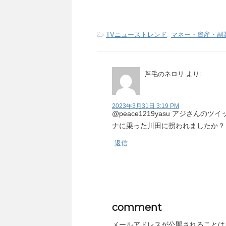
-
TVニューストレンド
,
マネー・資産・副
芦毛のネロリ
より:
2023年3月31日 3:19 PM
@peace1219yasu アジさ
ナに乗った川田に拐われましたか？
返信
comment
メールアドレスが公開されることは