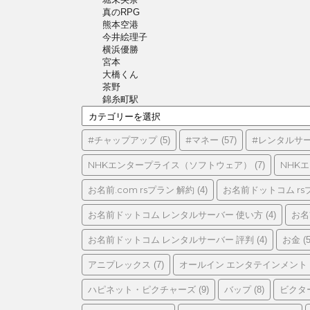
真のRPG
熊本空港
今井絵理子
横浜優勝
宮本
大橋くん
茶野
錦糸町駅
カ
テ
ゴ
#チャップアップ
#マネー
#レンタルサ
(5)
(57)
リ
ー
NHKエンタープライス（ソフトウェア）
NHK
(7)
お名前.com rsプラン 解約
お名前ドットコム rs
(4)
お名前ドットコム レンタルサーバー 使い方
お名
(4)
お名前ドットコム レンタルサーバー 評判
お金
(4)
(5
アニプレックス
オールイン エンタテインメント
(7)
ハピネット・ピクチャーズ
バップ
ビクタ
(9)
(8)