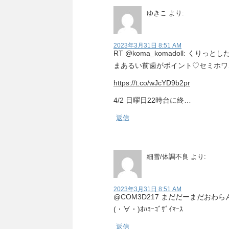
ゆきこ
より:
2023年3月31日 8:51 AM
RT @koma_komadoll: くりっとしたお
まあるい前歯がポイント♡セミホワさ
https://t.co/wJcYD9b2pr
4/2 日曜日22時台に終…
返信
細雪/体調不良
より:
2023年3月31日 8:51 AM
@COM3D217 まだだーまだおわ
(⁠・⁠∀⁠・⁠)ｵﾊﾖｰｺﾞｻﾞｲﾏｰｽ
返信