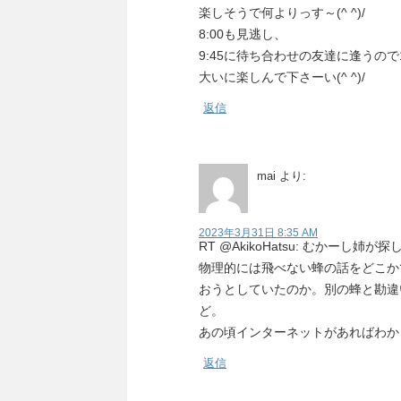
楽しそうで何よりっす～(^ ^)/
8:00も見逃し、
9:45に待ち合わせの友達に逢うので
大いに楽しんで下さーい(^ ^)/
返信
mai
より:
2023年3月31日 8:35 AM
RT @AkikoHatsu: むかーし
物理的には飛べない蜂の話をどこか
おうとしていたのか。別の蜂と勘違
ど。
あの頃インターネットがあればわか
返信