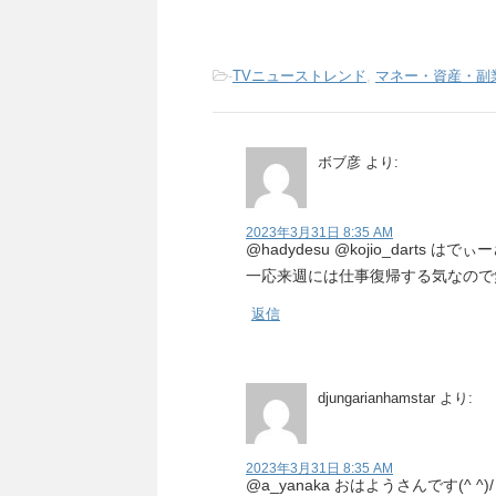
-
TVニューストレンド
,
マネー・資産・副
ボブ彦
より:
2023年3月31日 8:35 AM
@hadydesu @kojio_darts
一応来週には仕事復帰する気なので
返信
djungarianhamstar
より:
2023年3月31日 8:35 AM
@a_yanaka おはようさんです(^ ^)/