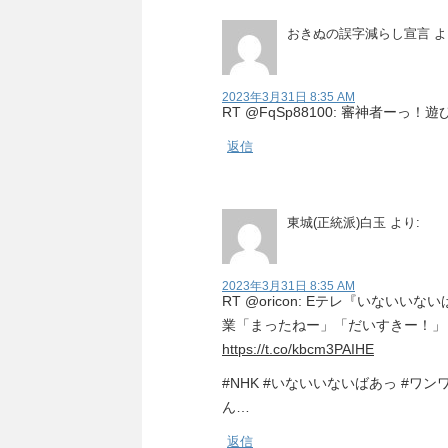
おきぬの誤字減らし宣言
よ
2023年3月31日 8:35 AM
RT @FqSp88100: 審神者ーっ
返信
東城(正統派)白玉
より:
2023年3月31日 8:35 AM
RT @oricon: Eテレ『いない
業「まったねー」「だいすきー！」
https://t.co/kbcm3PAIHE
#NHK #いないいないばあっ #ワン
ん…
返信