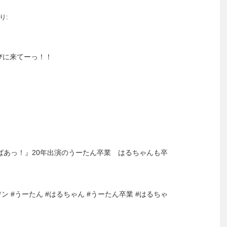
り:
！遊びに来てーっ！！
いないばあっ！』20年出演のうーたん卒業 はるちゃんも卒
ワン #うーたん #はるちゃん #うーたん卒業 #はるちゃ