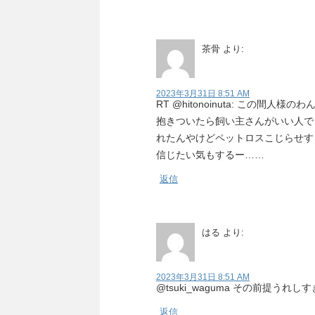
茶骨
より:
2023年3月31日 8:51 AM
RT @hitonoinuta: この
抱きついたら飼い主さんがいい人で
れたんやけどペットロスこじらせす
信じたい気もするー……
返信
はる
より:
2023年3月31日 8:51 AM
@tsuki_waguma その前提うれ
返信