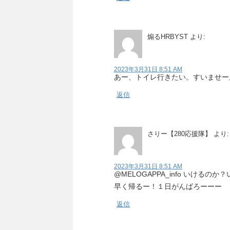
煽るHRBYST
より:
2023年3月31日 8:51 AM
あー、トイレ行きたい。すいませー
返信
さりー【280応援隊】
より:
2023年3月31日 8:51 AM
@MELOGAPPA_info いける
早く帰るー！１日がんばろーーー
返信