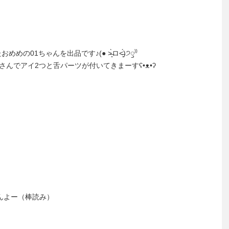
めめの01ちゃんを出品です♪(● ˃̶͈̀ロ˂̶͈́)੭ꠥ⁾⁾
んでアイ2つと舌パーツが付いてきまーすʕ•ᴥ•ʔ
らんよー（棒読み）