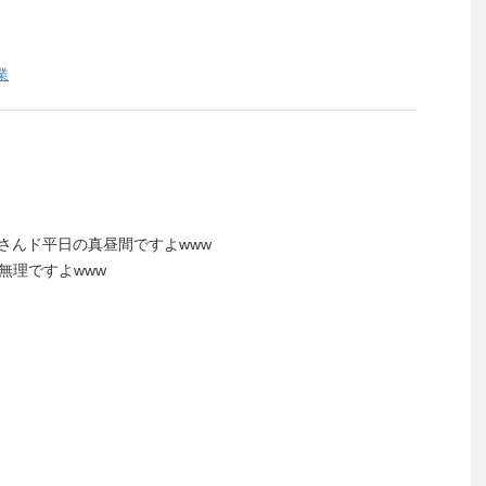
業
 はでぃーさんド平日の真昼間ですよwww
無理ですよwww