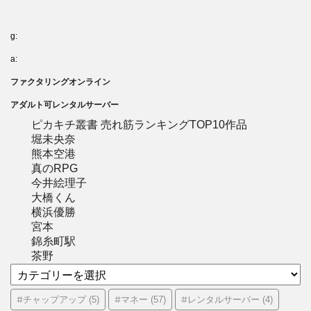
g:
a:
ファクタリングオンライン
アダルト可レンタルサーバー
ピカキチ叢書 売れ筋ランキングTOP10作品
堀未央奈
熊本空港
真のRPG
今井絵理子
大橋くん
横浜優勝
宮本
錦糸町駅
茶野
カ
テ
ゴ
#チャップアップ
#マネー
#レンタルサーバー
(5)
(57)
(4)