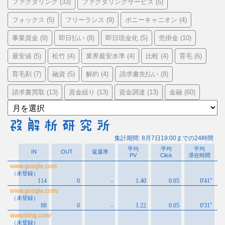
ファクタリング
ファクタリングサービス
(33)
(5)
フォックス
フリーランス
ポニーキャニオン
(5)
(9)
(4)
事業資金
即日払い
即日現金化
売掛金
(9)
(8)
(5)
(10)
最安値
松竹
業界最安水準
比較
育毛
(5)
(4)
(4)
(4)
(6)
育毛剤
融資
解約
請求書先払い
(7)
(5)
(4)
(8)
請求書買取
資金繰り
資金調達
金融
(13)
(13)
(13)
(60)
ア
ー
カ
イ
ブ