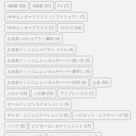
リ
#副業
#資産
FX
(59)
(57)
(7)
ー
NHKエンタープライス（ソフトウェア）
(7)
NHKエンタープライズ
SPO-X
(7)
(24)
お名前.com rsプラン 解約
(4)
お名前ドットコム rsプラン メール
(4)
お名前ドットコム レンタルサーバー 使い方
(4)
お名前ドットコム レンタルサーバー 勝手に
(4)
お名前ドットコム レンタルサーバー 評判
お金
(4)
(55)
ふわり
ふわ姫
アニプレックス
(19)
(20)
(7)
オールイン エンタテインメント
(6)
ギャガ・コミュニケーションズ
ハピネット・ピクチャーズ
(6)
(9)
バップ
ビクターエンタテインメント
(8)
(17)