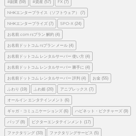
#副業
#資産
FX
(59)
(57)
(7)
ー
NHKエンタープライス（ソフトウェア）
(7)
NHKエンタープライズ
SPO-X
(7)
(24)
お名前.com rsプラン 解約
(4)
お名前ドットコム rsプラン メール
(4)
お名前ドットコム レンタルサーバー 使い方
(4)
お名前ドットコム レンタルサーバー 勝手に
(4)
お名前ドットコム レンタルサーバー 評判
お金
(4)
(55)
ふわり
ふわ姫
アニプレックス
(19)
(20)
(7)
オールイン エンタテインメント
(6)
ギャガ・コミュニケーションズ
ハピネット・ピクチャーズ
(6)
(9)
バップ
ビクターエンタテインメント
(8)
(17)
ファクタリング
ファクタリングサービス
(33)
(5)