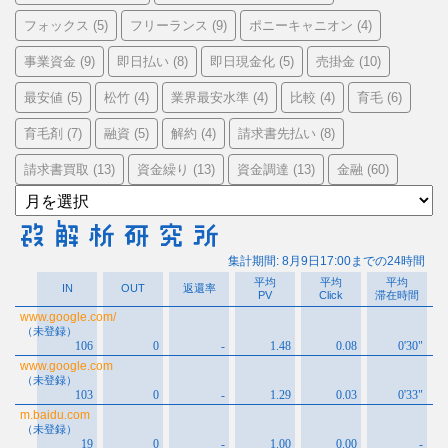
フォックス
フリーランス
ポニーキャニオン
(5)
(9)
(4)
事業資金
即日払い
即日現金化
売掛金
(9)
(8)
(5)
(10)
最安値
松竹
業界最安水準
比較
育毛
(5)
(4)
(4)
(4)
(6)
育毛剤
融資
解約
請求書先払い
(7)
(5)
(4)
(8)
請求書買取
資金繰り
資金調達
金融
(13)
(13)
(13)
(60)
ア
ー
カ
イ
ブ