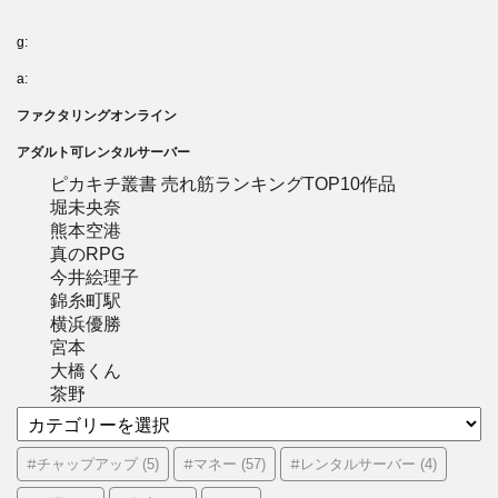
g:
a:
ファクタリングオンライン
アダルト可レンタルサーバー
ピカキチ叢書 売れ筋ランキングTOP10作品
堀未央奈
熊本空港
真のRPG
今井絵理子
錦糸町駅
横浜優勝
宮本
大橋くん
茶野
カ
テ
ゴ
#チャップアップ
#マネー
#レンタルサーバー
(5)
(57)
(4)
リ