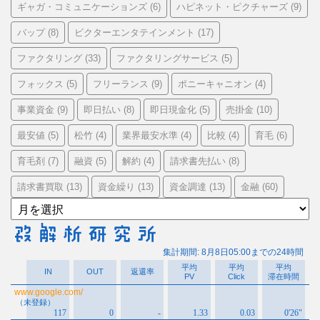
ギャガ・コミュニケーションズ
ハピネット・ピクチャーズ
(6)
(9)
バップ
ビクターエンタテインメント
(8)
(17)
ファクタリング
ファクタリングサービス
(33)
(5)
フォックス
フリーランス
ポニーキャニオン
(5)
(9)
(4)
事業資金
即日払い
即日現金化
売掛金
(9)
(8)
(5)
(10)
最安値
松竹
業界最安水準
比較
育毛
(5)
(4)
(4)
(4)
(6)
育毛剤
融資
解約
請求書先払い
(7)
(5)
(4)
(8)
請求書買取
資金繰り
資金調達
金融
(13)
(13)
(13)
(60)
ア
ー
カ
イ
ブ