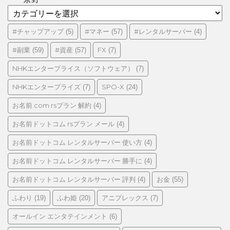
カ
テ
ゴ
#チャップアップ
#マネー
#レンタルサーバー
(5)
(57)
(4)
リ
#副業
#資産
FX
(59)
(57)
(7)
ー
NHKエンタープライス（ソフトウェア）
(7)
NHKエンタープライズ
SPO-X
(7)
(24)
お名前.com rsプラン 解約
(4)
お名前ドットコム rsプラン メール
(4)
お名前ドットコム レンタルサーバー 使い方
(4)
お名前ドットコム レンタルサーバー 勝手に
(4)
お名前ドットコム レンタルサーバー 評判
お金
(4)
(55)
ふわり
ふわ姫
アニプレックス
(19)
(20)
(7)
オールイン エンタテインメント
(6)