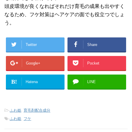
頭皮環境が良くなればそれだけ育毛の成果も出やすく
なるため、フケ対策はヘアケアの面でも役立つでしょ
う。
Twitter
Share
Google+
Pocket
B!
Hatena
LINE
-
ふわ姫
,
育毛剤配合成分
-
ふわ姫
,
フケ