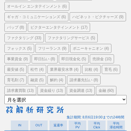
オールイン エンタテインメント
(6)
ギャガ・コミュニケーションズ
ハピネット・ピクチャーズ
(6)
(9)
バップ
ビクターエンタテインメント
(8)
(17)
ファクタリング
ファクタリングサービス
(33)
(5)
フォックス
フリーランス
ポニーキャニオン
(5)
(9)
(4)
事業資金
即日払い
即日現金化
売掛金
(9)
(8)
(5)
(10)
最安値
松竹
業界最安水準
比較
育毛
(5)
(4)
(4)
(4)
(6)
育毛剤
融資
解約
請求書先払い
(7)
(5)
(4)
(8)
請求書買取
資金繰り
資金調達
金融
(13)
(13)
(13)
(60)
ア
ー
カ
イ
ブ