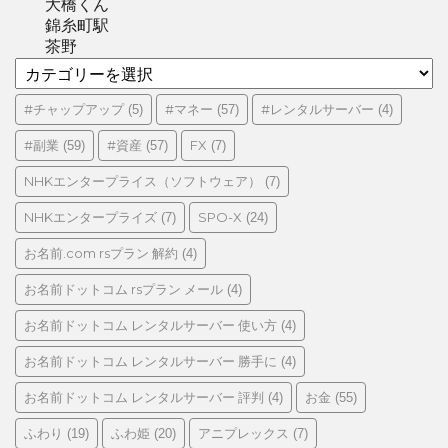
大橋くん
錦糸町駅
茶野
カ
テ
ゴ
#チャップアップ
#マネー
#レンタルサーバー
(5)
(57)
(4)
リ
#副業
#資産
FX
(59)
(57)
(7)
ー
NHKエンタープライス（ソフトウェア）
(7)
NHKエンタープライズ
SPO-X
(7)
(24)
お名前.com rsプラン 解約
(4)
お名前ドットコム rsプラン メール
(4)
お名前ドットコム レンタルサーバー 使い方
(4)
お名前ドットコム レンタルサーバー 勝手に
(4)
お名前ドットコム レンタルサーバー 評判
お金
(4)
(55)
ふわり
ふわ姫
アニプレックス
(19)
(20)
(7)