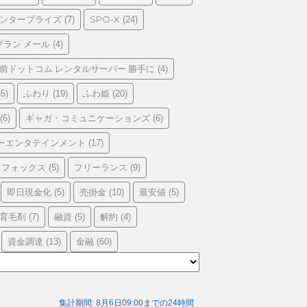
エンタープライズ
SPO-X
(7)
(24)
プラン メール
(4)
前ドットコム レンタルサーバー 勝手に
(4)
ふわり
ふわ姫
5)
(19)
(20)
ギャガ・コミュニケーションズ
(6)
(6)
ーエンタテインメント
(17)
フォックス
フリーランス
(5)
(9)
即日現金化
売掛金
最安値
(5)
(10)
(5)
育毛剤
融資
解約
(7)
(5)
(4)
資金調達
金融
(13)
(60)