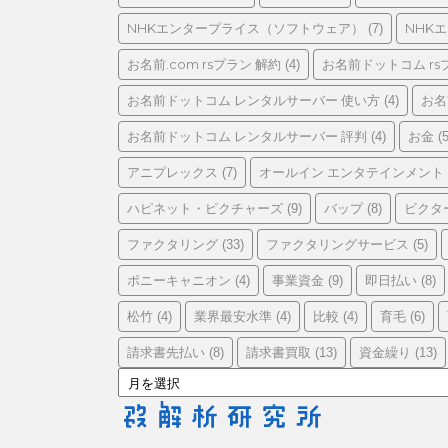
リ
ー
NHKエンタープライス（ソフトウェア）
NHK
(7)
お名前.com rsプラン 解約
お名前ドットコム rs
(4)
お名前ドットコム レンタルサーバー 使い方
お名
(4)
お名前ドットコム レンタルサーバー 評判
お金
(4)
(5
アニプレックス
オールイン エンタテインメント
(7)
ハピネット・ピクチャーズ
バップ
ビクタ
(9)
(8)
ファクタリング
ファクタリングサービス
(33)
(5)
ポニーキャニオン
事業資金
即日払い
(4)
(9)
(8)
松竹
業界最安水準
比較
育毛
(4)
(4)
(4)
(6)
請求書先払い
請求書買取
資金繰り
(8)
(13)
(13)
ア
ー
カ
イ
ブ