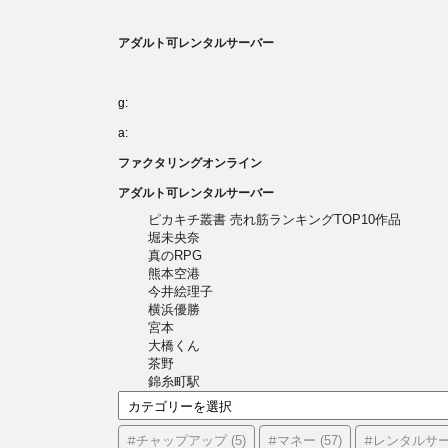
アダルト可レンタルサーバー
g:
a:
ファクタリングオンライン
アダルト可レンタルサーバー
ピカキチ叢書 売れ筋ランキングTOP10作品
堀未央奈
真のRPG
熊本空港
今井絵理子
横浜優勝
宮本
大橋くん
茶野
錦糸町駅
カ
テ
ゴ
#チャップアップ
#マネー
#レンタルサ
(5)
(57)