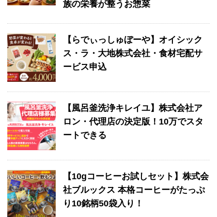
族の栄養が整うお惣菜
【らでぃっしゅぼーや】オイシック
ス・ラ・大地株式会社・食材宅配サ
ービス申込
【風呂釜洗浄キレイユ】株式会社ア
ロン・代理店の決定版！10万でスタ
ートできる
【10gコーヒーお試しセット】株式会
社ブルックス 本格コーヒーがたっぷ
り10銘柄50袋入り！