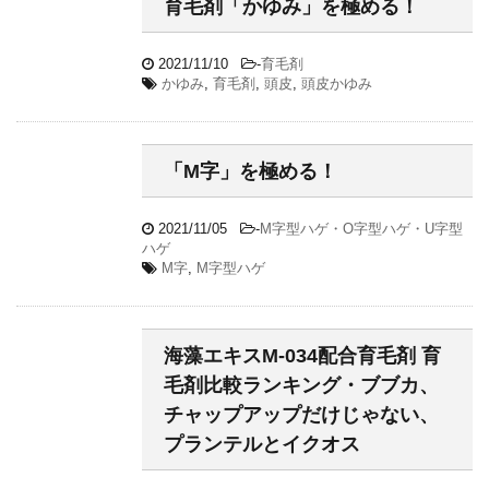
育毛剤「かゆみ」を極める！
2021/11/10
-
育毛剤
かゆみ
,
育毛剤
,
頭皮
,
頭皮かゆみ
「M字」を極める！
2021/11/05
-
M字型ハゲ・O字型ハゲ・U字型
ハゲ
M字
,
M字型ハゲ
海藻エキスM-034配合育毛剤 育
毛剤比較ランキング・ブブカ、
チャップアップだけじゃない、
プランテルとイクオス