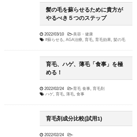
髪の毛を蘇らせるために貴方が
やるべき５つのステップ
2022/03/10
-
美容・健康
#蘇らせる
,
AGA治療
,
育毛
,
育毛効果
,
髪の毛
育毛、ハゲ、薄毛「食事」を極
める！
2022/02/24
-
育毛 食事
,
育毛剤
ハゲ
,
育毛
,
薄毛
,
食事
育毛剤成分比較(試用1)
2022/02/24
-