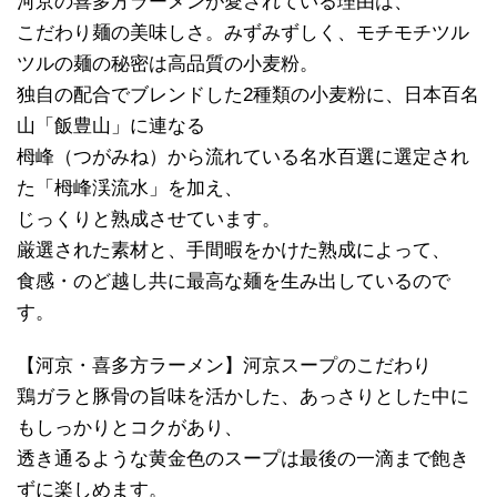
河京の喜多方ラーメンが愛されている理由は、
こだわり麺の美味しさ。みずみずしく、モチモチツル
ツルの麺の秘密は高品質の小麦粉。
独自の配合でブレンドした2種類の小麦粉に、日本百名
山「飯豊山」に連なる
栂峰（つがみね）から流れている名水百選に選定され
た「栂峰渓流水」を加え、
じっくりと熟成させています。
厳選された素材と、手間暇をかけた熟成によって、
食感・のど越し共に最高な麺を生み出しているので
す。
【河京・喜多方ラーメン】河京スープのこだわり
鶏ガラと豚骨の旨味を活かした、あっさりとした中に
もしっかりとコクがあり、
透き通るような黄金色のスープは最後の一滴まで飽き
ずに楽しめます。