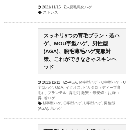
2021/11/15
-
脱毛悪化ハゲ
ストレス
スッキリ5つの育毛プラン・若ハ
ゲ、MOU字型ハゲ、男性型
(AGA)、脱毛薄毛ハゲ克服対
策、これができなきゃスキンヘ
ッド
2021/11/11
-
AGA
,
M字型ハゲ・O字型ハゲ・U
字型ハゲ
,
Q&A
,
イクオス
,
ピカタロ（ディープ育
毛）
,
プランテル
,
育毛剤 激安・最安値・お買い
得
,
若ハゲ
M字型ハゲ
,
O字型ハゲ
,
U字型ハゲ
,
男性型
(AGA)
,
若ハゲ