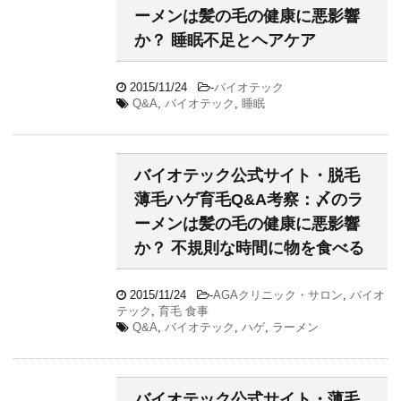
ーメンは髪の毛の健康に悪影響
か？ 睡眠不足とヘアケア
2015/11/24
-
バイオテック
Q&A
,
バイオテック
,
睡眠
バイオテック公式サイト・脱毛
薄毛ハゲ育毛Q&A考察：〆のラ
ーメンは髪の毛の健康に悪影響
か？ 不規則な時間に物を食べる
2015/11/24
-
AGAクリニック・サロン
,
バイオ
テック
,
育毛 食事
Q&A
,
バイオテック
,
ハゲ
,
ラーメン
バイオテック公式サイト・薄毛