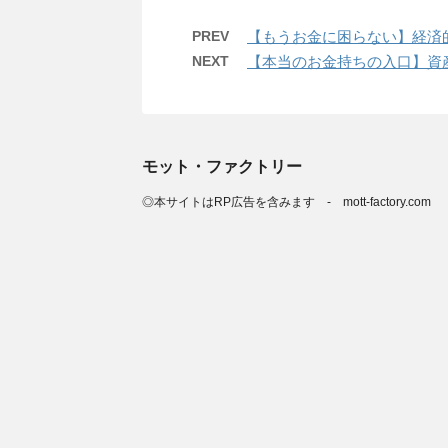
PREV
【もうお金に困らない】経済
NEXT
【本当のお金持ちの入口】資産
モット・ファクトリー
◎本サイトはRP広告を含みます - mott-factory.com