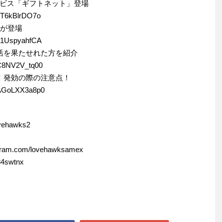
ビス「ギフトネット」登場
JT6kBlrDO7o
ドが登場
p1UspyahfCA
活を果たせれた方を紹介
=C8NV2V_tq00
！発効の際の注意点！
=AGoLXX3a8p0
ovehawks2
am.com/lovehawksamex
84swtnx