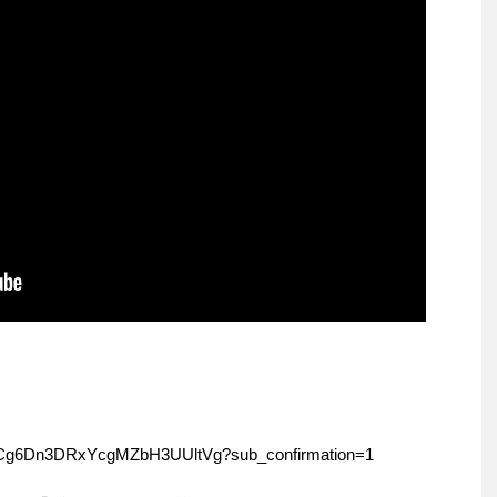
/UCg6Dn3DRxYcgMZbH3UUltVg?sub_confirmation=1