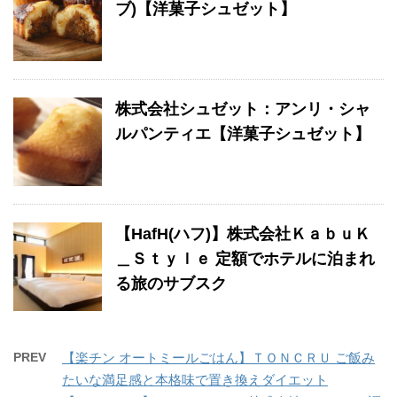
ブ)【洋菓子シュゼット】
株式会社シュゼット：アンリ・シャ
ルパンティエ【洋菓子シュゼット】
【HafH(ハフ)】株式会社ＫａｂｕＫ
＿Ｓｔｙｌｅ 定額でホテルに泊まれ
る旅のサブスク
PREV
【楽チン オートミールごはん】ＴＯＮＣＲＵ ご飯み
たいな満足感と本格味で置き換えダイエット