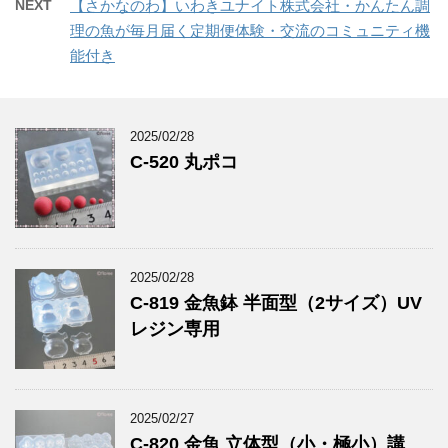
NEXT
【さかなのわ】いわきユナイト株式会社・かんたん調
理の魚が毎月届く定期便体験・交流のコミュニティ機
能付き
2025/02/28
C-520 丸ポコ
2025/02/28
C-819 金魚鉢 半面型（2サイズ）UV
レジン専用
2025/02/27
C-820 金魚 立体型（小・極小）講