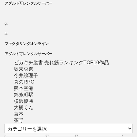
アダルト可レンタルサーバー
g:
a:
ファクタリングオンライン
アダルト可レンタルサーバー
ピカキチ叢書 売れ筋ランキングTOP10作品
堀未央奈
今井絵理子
真のRPG
熊本空港
錦糸町駅
横浜優勝
大橋くん
宮本
茶野
カ
テ