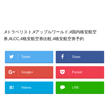
,#トラベリスト,#アップルワールド,#国内格安航空
券,#LCC,#格安航空券比較,#格安航空券予約
Twitter
Share
Google+
Pocket
B!
Hatena
LINE