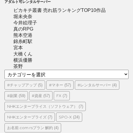
アダルト可レンタルサーバー
ピカキチ叢書 売れ筋ランキングTOP10作品
堀未央奈
今井絵理子
真のRPG
熊本空港
錦糸町駅
宮本
大橋くん
横浜優勝
茶野
カ
テ
ゴ
#チャップアップ
#マネー
#レンタルサーバー
(5)
(57)
(4)
リ
#副業
#資産
FX
(59)
(57)
(7)
ー
NHKエンタープライス（ソフトウェア）
(7)
NHKエンタープライズ
SPO-X
(7)
(24)
お名前.com rsプラン 解約
(4)