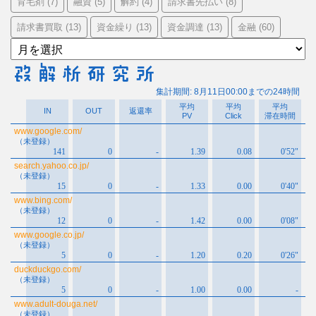
育毛剤
融資
解約
請求書先払い
(7)
(5)
(4)
(8)
請求書買取
資金繰り
資金調達
金融
(13)
(13)
(13)
(60)
ア
ー
カ
イ
ブ