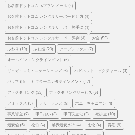
お名前ドットコム rsプラン メール
(4)
お名前ドットコム レンタルサーバー 使い方
(4)
お名前ドットコム レンタルサーバー 勝手に
(4)
お名前ドットコム レンタルサーバー 評判
お金
(4)
(55)
ふわり
ふわ姫
アニプレックス
(19)
(20)
(7)
オールイン エンタテインメント
(6)
ギャガ・コミュニケーションズ
ハピネット・ピクチャーズ
(6)
(9)
バップ
ビクターエンタテインメント
(8)
(17)
ファクタリング
ファクタリングサービス
(33)
(5)
フォックス
フリーランス
ポニーキャニオン
(5)
(9)
(4)
事業資金
即日払い
即日現金化
売掛金
(9)
(8)
(5)
(10)
最安値
松竹
業界最安水準
比較
育毛
(5)
(4)
(4)
(4)
(6)