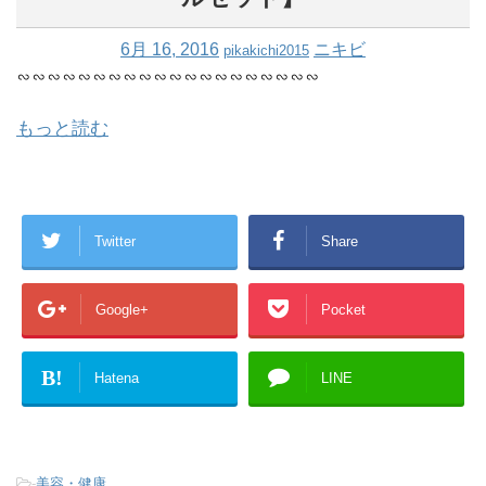
6月 16, 2016
ニキビ
pikakichi2015
∽∽∽∽∽∽∽∽∽∽∽∽∽∽∽∽∽∽∽∽
もっと読む
Twitter
Share
Google+
Pocket
B!
Hatena
LINE
-
美容・健康