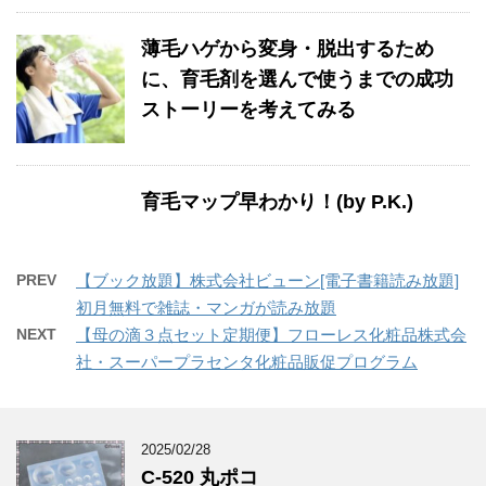
薄毛ハゲから変身・脱出するため
に、育毛剤を選んで使うまでの成功
ストーリーを考えてみる
育毛マップ早わかり！(by P.K.)
PREV
【ブック放題】株式会社ビューン[電子書籍読み放題]
初月無料で雑誌・マンガが読み放題
NEXT
【母の滴３点セット定期便】フローレス化粧品株式会
社・スーパープラセンタ化粧品販促プログラム
2025/02/28
C-520 丸ポコ