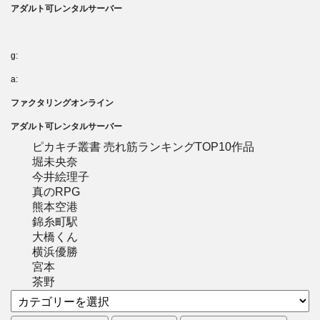
アダルト可レンタルサーバー
g:
a:
ファクタリングオンライン
アダルト可レンタルサーバー
ピカキチ叢書 売れ筋ランキングTOP10作品
堀未央奈
今井絵理子
真のRPG
熊本空港
錦糸町駅
大橋くん
横浜優勝
宮本
茶野
カ
テ