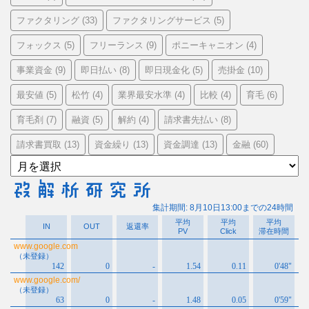
ファクタリング
ファクタリングサービス
(33)
(5)
フォックス
フリーランス
ポニーキャニオン
(5)
(9)
(4)
事業資金
即日払い
即日現金化
売掛金
(9)
(8)
(5)
(10)
最安値
松竹
業界最安水準
比較
育毛
(5)
(4)
(4)
(4)
(6)
育毛剤
融資
解約
請求書先払い
(7)
(5)
(4)
(8)
請求書買取
資金繰り
資金調達
金融
(13)
(13)
(13)
(60)
ア
ー
カ
イ
ブ