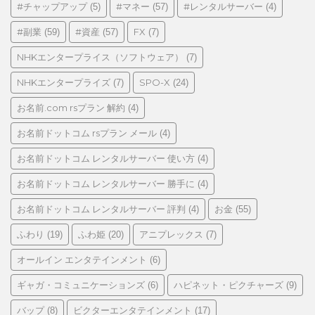
ゴ
#チャップアップ
#マネー
#レンタルサーバー
(5)
(57)
(4)
リ
#副業
#資産
FX
(59)
(57)
(7)
ー
NHKエンタープライス（ソフトウェア）
(7)
NHKエンタープライズ
SPO-X
(7)
(24)
お名前.com rsプラン 解約
(4)
お名前ドットコム rsプラン メール
(4)
お名前ドットコム レンタルサーバー 使い方
(4)
お名前ドットコム レンタルサーバー 勝手に
(4)
お名前ドットコム レンタルサーバー 評判
お金
(4)
(55)
ふわり
ふわ姫
アニプレックス
(19)
(20)
(7)
オールイン エンタテインメント
(6)
ギャガ・コミュニケーションズ
ハピネット・ピクチャーズ
(6)
(9)
バップ
ビクターエンタテインメント
(8)
(17)