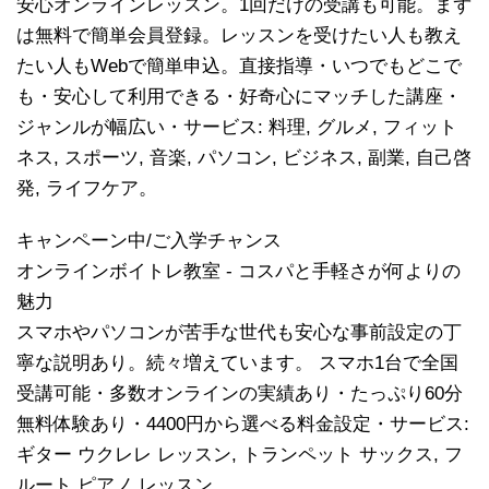
安心オンラインレッスン。1回だけの受講も可能。まず
は無料で簡単会員登録。レッスンを受けたい人も教え
たい人もWebで簡単申込。直接指導・いつでもどこで
も・安心して利用できる・好奇心にマッチした講座・
ジャンルが幅広い・サービス: 料理, グルメ, フィット
ネス, スポーツ, 音楽, パソコン, ビジネス, 副業, 自己啓
発, ライフケア。
キャンペーン中/ご入学チャンス
オンラインボイトレ教室 - コスパと手軽さが何よりの
魅力
スマホやパソコンが苦手な世代も安心な事前設定の丁
寧な説明あり。続々増えています。 スマホ1台で全国
受講可能・多数オンラインの実績あり・たっぷり60分
無料体験あり・4400円から選べる料金設定・サービス:
ギター ウクレレ レッスン, トランペット サックス, フ
ルート ピアノ レッスン。