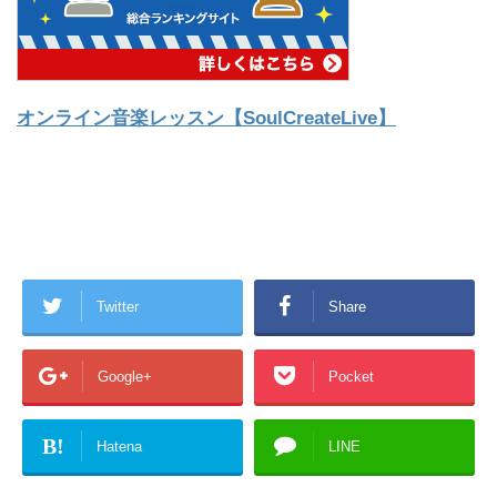
オンライン音楽レッスン【SoulCreateLive】
Twitter
Share
Google+
Pocket
B!
Hatena
LINE