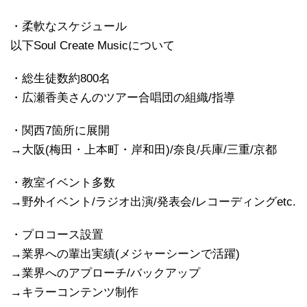
・柔軟なスケジュール
以下Soul Create Musicについて
・総生徒数約800名
・広瀬香美さんのツアー合唱団の組織/指導
・関西7箇所に展開
→大阪(梅田・上本町・岸和田)/奈良/兵庫/三重/京都
・教室イベント多数
→野外イベント/ラジオ出演/発表会/レコーディングetc.
・プロコース設置
→業界への輩出実績(メジャーシーンで活躍)
→業界へのアプローチ/バックアップ
→キラーコンテンツ制作