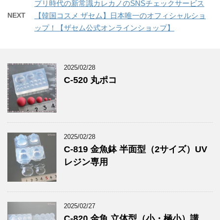
プリ時代の新常識カレカノのSNSチェックサービス
NEXT
【韓国コスメ ザセム】日本唯一のオフィシャルショ
ップ！【ザセム公式オンラインショップ】
2025/02/28
C-520 丸ポコ
2025/02/28
C-819 金魚鉢 半面型（2サイズ）UV
レジン専用
2025/02/27
C-820 金魚 立体型（小・極小）講