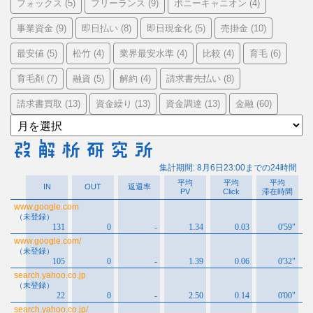
フォックス
フリーランス
ポニーキャニオン
(5)
(9)
(4)
事業資金
即日払い
即日現金化
売掛金
(9)
(8)
(5)
(10)
最安値
松竹
業界最安水準
比較
育毛
(5)
(4)
(4)
(4)
(6)
育毛剤
融資
解約
請求書先払い
(7)
(5)
(4)
(8)
請求書買取
資金繰り
資金調達
金融
(13)
(13)
(13)
(60)
ア
ー
カ
イ
ブ