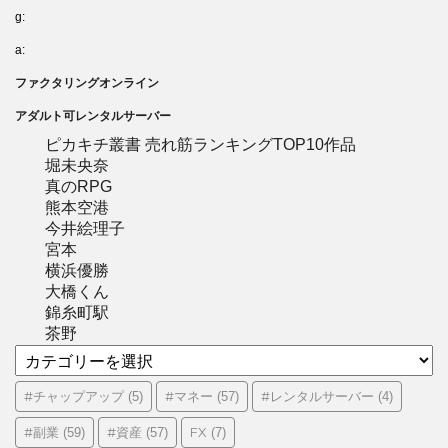
g:
a:
ファクタリングオンライン
アダルト可レンタルサーバー
ピカキチ叢書 売れ筋ランキングTOP10作品
堀未央奈
真のRPG
熊本空港
今井絵理子
宮本
横浜優勝
大橋くん
錦糸町駅
茶野
カ
テ
ゴ
#チャップアップ
#マネー
#レンタルサーバー
(5)
(57)
(4)
リ
#副業
#資産
FX
(59)
(57)
(7)
ー