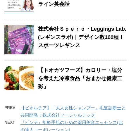
ライン英会話
株式会社Ｓｐｅｒｏ・Leggings Lab.
(レギンスラボ)｜デザイン数100種！
スポーツレギンス
【トオカツフーズ】カロリー・塩分
を考えた冷凍食品「おまかせ健康三
彩」
PREV
【ビオルチア】「大人女性シャンプー」毛髪診断士と
共同開発！株式会社ソーシャルテック
NEXT
『ピンテ』年齢手肌のための薬用美容エッセンス(北
の達人コーポレーション)