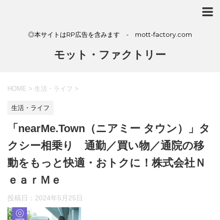
◎本サイトはRP広告を含みます - mott-factory.com
モット・ファクトリー
HOME
>
生活・ライフ
>
生活・ライフ
「nearMe.Town（ニアミー タウン）」タ
クシー相乗り 通勤／買い物／通院の移
動をもっと快適・おトクに！株式会社Ｎ
ｅａｒＭｅ
投稿日：
2024年5月25日