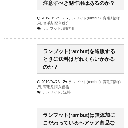
注意すべき副作用はあるのか？
2019/04/24
-
ランブット(rambut)
,
育毛剤副作
用
,
育毛剤配合成分
ランブット
,
副作用
ランブット(rambut)を通販する
ときに送料はどれくらいかかる
のか？
2019/04/23
-
ランブット(rambut)
,
育毛剤副作
用
,
育毛剤購入価格
ランブット
,
送料
ランブット(rambut)は無添加に
こだわっているヘアケア商品な