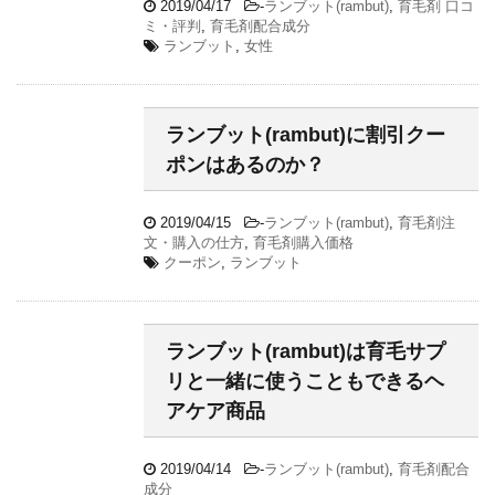
2019/04/17
-
ランブット(rambut)
,
育毛剤 口コ
ミ・評判
,
育毛剤配合成分
ランブット
,
女性
ランブット(rambut)に割引クー
ポンはあるのか？
2019/04/15
-
ランブット(rambut)
,
育毛剤注
文・購入の仕方
,
育毛剤購入価格
クーポン
,
ランブット
ランブット(rambut)は育毛サプ
リと一緒に使うこともできるヘ
アケア商品
2019/04/14
-
ランブット(rambut)
,
育毛剤配合
成分