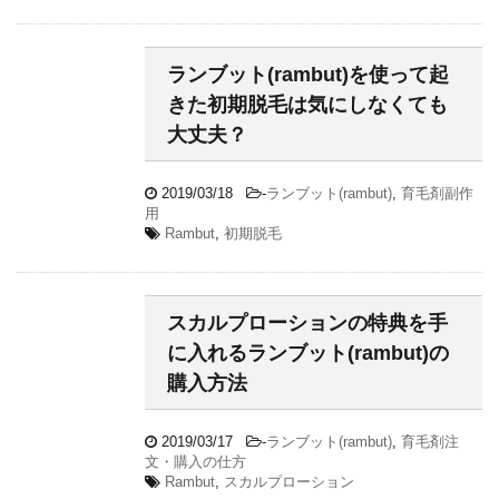
ランブット(rambut)を使って起
きた初期脱毛は気にしなくても
大丈夫？
2019/03/18
-
ランブット(rambut)
,
育毛剤副作
用
Rambut
,
初期脱毛
スカルプローションの特典を手
に入れるランブット(rambut)の
購入方法
2019/03/17
-
ランブット(rambut)
,
育毛剤注
文・購入の仕方
Rambut
,
スカルプローション