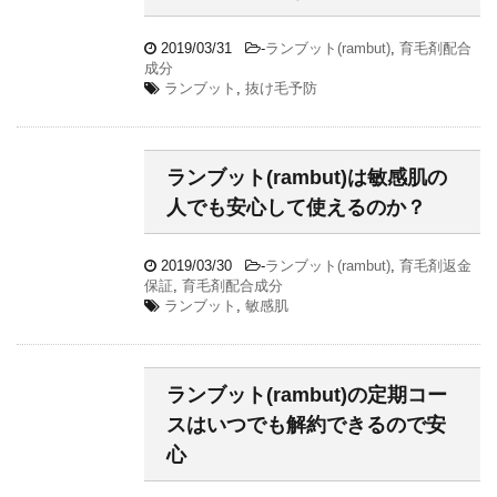
2019/03/31
-
ランブット(rambut)
,
育毛剤配合
成分
ランブット
,
抜け毛予防
ランブット(rambut)は敏感肌の
人でも安心して使えるのか？
2019/03/30
-
ランブット(rambut)
,
育毛剤返金
保証
,
育毛剤配合成分
ランブット
,
敏感肌
ランブット(rambut)の定期コー
スはいつでも解約できるので安
心