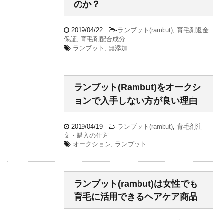
のか？
2019/04/22
-
ランブット(rambut)
,
育毛剤返金
保証
,
育毛剤配合成分
ランブット
,
無添加
ランブット(Rambut)をオークシ
ョンで入手しない方が良い理由
2019/04/19
-
ランブット(rambut)
,
育毛剤注
文・購入の仕方
オークション
,
ランブット
ランブット(rambut)は女性でも
育毛に活用できるヘアケア商品