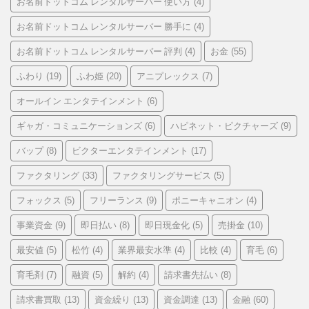
お名前ドットコム レンタルサーバー 使い方
(4)
お名前ドットコム レンタルサーバー 勝手に
(4)
お名前ドットコム レンタルサーバー 評判
お金
(4)
(55)
ふわり
ふわ姫
アニプレックス
(19)
(20)
(7)
オールイン エンタテインメント
(6)
ギャガ・コミュニケーションズ
ハピネット・ピクチャーズ
(6)
(9)
バップ
ビクターエンタテインメント
(8)
(17)
ファクタリング
ファクタリングサービス
(33)
(5)
フォックス
フリーランス
ポニーキャニオン
(5)
(9)
(4)
事業資金
即日払い
即日現金化
売掛金
(9)
(8)
(5)
(10)
最安値
松竹
業界最安水準
比較
育毛
(5)
(4)
(4)
(4)
(6)
育毛剤
融資
解約
請求書先払い
(7)
(5)
(4)
(8)
請求書買取
資金繰り
資金調達
金融
(13)
(13)
(13)
(60)