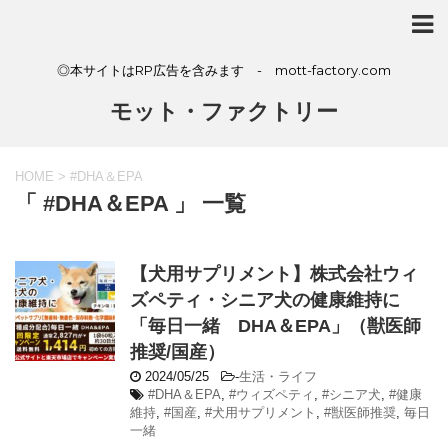
◎本サイトはRP広告を含みます - mott-factory.com
モット・ファクトリー
HOME
>
#DHA＆EPA
「 #DHA＆EPA 」 一覧
【犬用サプリメント】株式会社ウィ
ズペティ・シニア犬の健康維持に
「毎日一緒 DHA＆EPA」（獣医師
推奨/国産）
2024/05/25
-
生活・ライフ
#DHA＆EPA
,
#ウィズペティ
,
#シニア犬
,
#健康
維持
,
#国産
,
#犬用サプリメント
,
#獣医師推奨
,
毎日
一緒