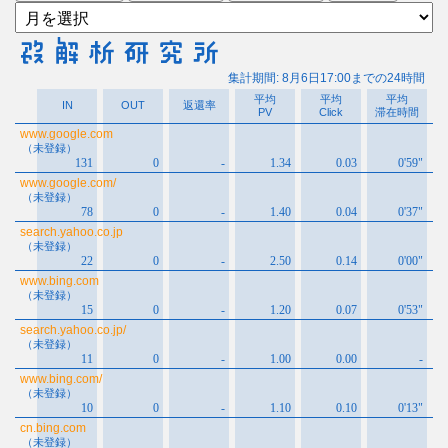
ア
ー
カ
イ
ブ