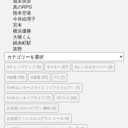
堀未央奈
真のRPG
熊本空港
今井絵理子
宮本
横浜優勝
大橋くん
錦糸町駅
茶野
カ
テ
ゴ
#チャップアップ
#マネー
#レンタルサーバー
(5)
(57)
(4)
リ
#副業
#資産
FX
(59)
(57)
(7)
ー
NHKエンタープライス（ソフトウェア）
(7)
NHKエンタープライズ
SPO-X
(7)
(24)
お名前.com rsプラン 解約
(4)
お名前ドットコム rsプラン メール
(4)