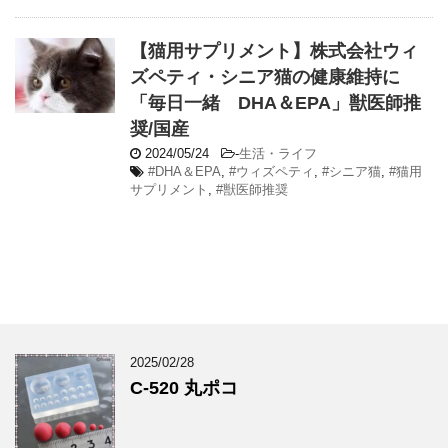
【猫用サプリメント】株式会社ウィ
ズペティ・シニア猫の健康維持に
「毎日一緒 DHA＆EPA」獣医師推
奨/国産
2024/05/24
-
生活・ライフ
#DHA＆EPA
,
#ウィズペティ
,
#シニア猫
,
#猫用
サプリメント
,
#獣医師推奨
2025/02/28
C-520 丸ポコ