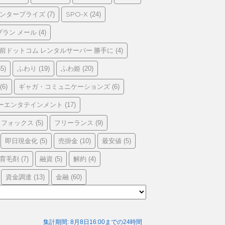
エンタープライズ
SPO-X
(7)
(24)
プラン メール
(4)
前ドットコム レンタルサーバー 勝手に
(4)
ふわり
ふわ姫
5)
(19)
(20)
ギャガ・コミュニケーションズ
(6)
(6)
ーエンタテインメント
(17)
フォックス
フリーランス
(5)
(9)
即日現金化
売掛金
最安値
(5)
(10)
(5)
育毛剤
融資
解約
(7)
(5)
(4)
資金調達
金融
(13)
(60)