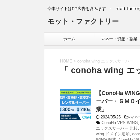
◎本サイトはRP広告を含みます - mott-factory
モット・ファクトリー
ホーム
マネー・資産・副業
HOME
>
conoha wing エックスサーバー
「 conoha wing
【ConoHa 
ーバー・ＧＭＯ
業」
2024/05/25
-
マネ
ConoHa VPS WING
エックスサーバー 比較
wing ドメイン追加
,
co
WING 解約
,
ConoHa 