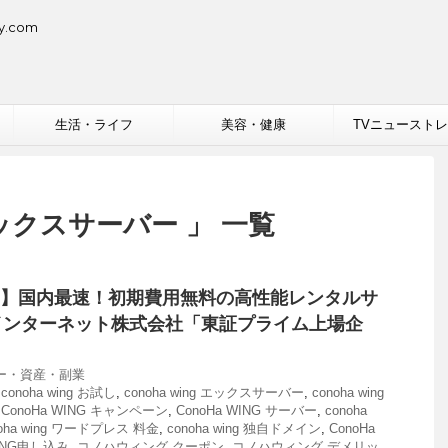
.com
生活・ライフ
美容・健康
TVニュースト
 エックスサーバー 」 一覧
WING】国内最速！初期費用無料の高性能レンタルサ
インターネット株式会社「東証プライム上場企
ー・資産・副業
,
conoha wing お試し
,
conoha wing エックスサーバー
,
conoha wing
,
ConoHa WING キャンペーン
,
ConoHa WING サーバー
,
conoha
noha wing ワードプレス 料金
,
conoha wing 独自ドメイン
,
ConoHa
WING申し込み
,
コノハウィング クーポン
,
コノハウィング デメリッ