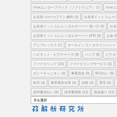
リ
ー
NHKエンタープライス（ソフトウェア）
NHK
(7)
お名前.com rsプラン 解約
お名前ドットコム rs
(4)
お名前ドットコム レンタルサーバー 使い方
お名
(4)
お名前ドットコム レンタルサーバー 評判
お金
(4)
(5
アニプレックス
オールイン エンタテインメント
(7)
ハピネット・ピクチャーズ
バップ
ビクタ
(9)
(8)
ファクタリング
ファクタリングサービス
(33)
(5)
ポニーキャニオン
事業資金
即日払い
(4)
(9)
(8)
松竹
業界最安水準
比較
育毛
(4)
(4)
(4)
(6)
請求書先払い
請求書買取
資金繰り
(8)
(13)
(13)
ア
ー
カ
イ
ブ