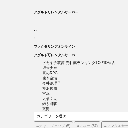
アダルト可レンタルサーバー
g:
a:
ファクタリングオンライン
アダルト可レンタルサーバー
ピカキチ叢書 売れ筋ランキングTOP10作品
堀未央奈
真のRPG
熊本空港
今井絵理子
横浜優勝
宮本
大橋くん
錦糸町駅
茶野
カ
テ
ゴ
#チャップアップ
#マネー
#レンタルサ
(5)
(57)