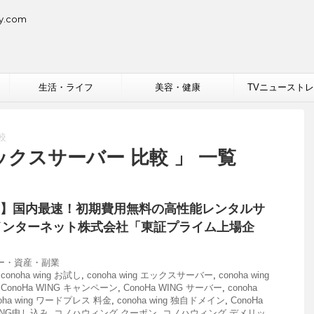
.com
生活・ライフ
美容・健康
TVニュースト
較
g エックスサーバー 比較 」 一覧
WING】国内最速！初期費用無料の高性能レンタルサ
インターネット株式会社「東証プライム上場企
ー・資産・副業
,
conoha wing お試し
,
conoha wing エックスサーバー
,
conoha wing
,
ConoHa WING キャンペーン
,
ConoHa WING サーバー
,
conoha
noha wing ワードプレス 料金
,
conoha wing 独自ドメイン
,
ConoHa
WING申し込み
,
コノハウィング クーポン
,
コノハウィング デメリッ