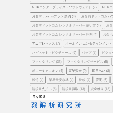
リ
ー
NHKエンタープライス（ソフトウェア）
NHK
(7)
お名前.com rsプラン 解約
お名前ドットコム rs
(4)
お名前ドットコム レンタルサーバー 使い方
お名
(4)
お名前ドットコム レンタルサーバー 評判
お金
(4)
(5
アニプレックス
オールイン エンタテインメント
(7)
ハピネット・ピクチャーズ
バップ
ビクタ
(9)
(8)
ファクタリング
ファクタリングサービス
(33)
(5)
ポニーキャニオン
事業資金
即日払い
(4)
(9)
(8)
松竹
業界最安水準
比較
育毛
(4)
(4)
(4)
(6)
請求書先払い
請求書買取
資金繰り
(8)
(13)
(13)
ア
ー
カ
イ
ブ