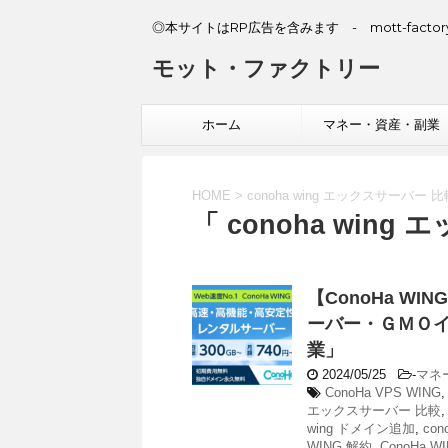
◎本サイトはRP広告を含みます - mott-factory
モット・ファクトリー
ホーム
マネー・資産・副業
HOME
>
conoha wing エックスサーバー 比
「 conoha win
【ConoHa 
ーバー・ＧＭＯ
業」
2024/05/25
-
マネ
ConoHa VPS WING
エックスサーバー 比較
wing ドメイン追加
,
co
WING 解約
,
ConoHa 