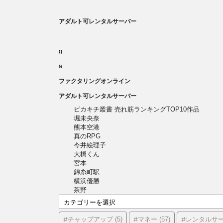
アダルト可レンタルサーバー
g:
a:
ファクタリングオンライン
アダルト可レンタルサーバー
ピカキチ叢書 売れ筋ランキングTOP10作品
堀未央奈
熊本空港
真のRPG
今井絵理子
大橋くん
宮本
錦糸町駅
横浜優勝
茶野
カ
テ
ゴ
#チャップアップ
#マネー
#レンタルサ
(5)
(57)