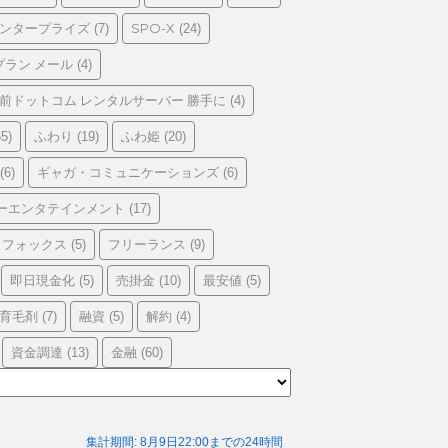
エンタープライズ
SPO-X
(7)
(24)
プラン メール
(4)
前ドットコム レンタルサーバー 勝手に
(4)
ふわり
ふわ姫
5)
(19)
(20)
ギャガ・コミュニケーションズ
(6)
(6)
ーエンタテインメント
(17)
フォックス
フリーランス
(5)
(9)
即日現金化
売掛金
最安値
(5)
(10)
(5)
育毛剤
融資
解約
(7)
(5)
(4)
資金調達
金融
(13)
(60)