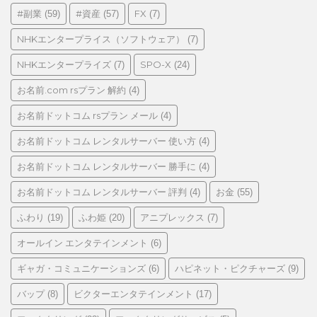
リ
#副業
#資産
FX
(59)
(57)
(7)
ー
NHKエンタープライス（ソフトウェア）
(7)
NHKエンタープライズ
SPO-X
(7)
(24)
お名前.com rsプラン 解約
(4)
お名前ドットコム rsプラン メール
(4)
お名前ドットコム レンタルサーバー 使い方
(4)
お名前ドットコム レンタルサーバー 勝手に
(4)
お名前ドットコム レンタルサーバー 評判
お金
(4)
(55)
ふわり
ふわ姫
アニプレックス
(19)
(20)
(7)
オールイン エンタテインメント
(6)
ギャガ・コミュニケーションズ
ハピネット・ピクチャーズ
(6)
(9)
バップ
ビクターエンタテインメント
(8)
(17)