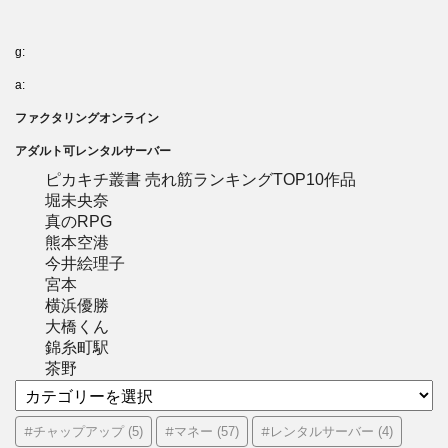
g:
a:
ファクタリングオンライン
アダルト可レンタルサーバー
ピカキチ叢書 売れ筋ランキングTOP10作品
堀未央奈
真のRPG
熊本空港
今井絵理子
宮本
横浜優勝
大橋くん
錦糸町駅
茶野
カ
テ
ゴ
#チャップアップ
#マネー
#レンタルサーバー
(5)
(57)
(4)