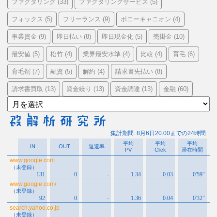
ファクタリング
ファクタリングサービス
(33)
(5)
フォックス
フリーランス
ポニーキャニオン
(5)
(9)
(4)
事業資金
即日払い
即日現金化
売掛金
(9)
(8)
(5)
(10)
最安値
松竹
業界最安水準
比較
育毛
(5)
(4)
(4)
(4)
(6)
育毛剤
融資
解約
請求書先払い
(7)
(5)
(4)
(8)
請求書買取
資金繰り
資金調達
金融
(13)
(13)
(13)
(60)
ア
ー
カ
イ
ブ