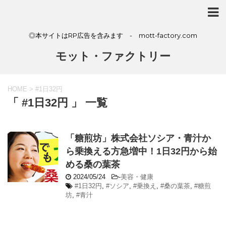
◎本サイトはRP広告を含みます - mott-factory.com
モット・ファクトリー
HOME
>
#1日32円
「 #1日32円 」 一覧
「糖煎坊」株式会社ソシア・青汁か
ら乗換える方急増中！1日32円から始
める桑の葉茶
2024/05/24
-
美容・健康
#1日32円
,
#ソシア
,
#乗換え
,
#桑の葉茶
,
#糖煎
坊
,
#青汁