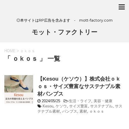
◎本サイトはRP広告を含みます - mott-factory.com
モット・ファクトリー
HOME
>
ｏｋｏｓ
「 ｏｋｏｓ 」 一覧
【Kesou（ケソウ）】株式会社ｏｋ
ｏｓ・サイズ豊富なサステナブル素
材パンプス
2024/05/25
-
生活・ライフ
,
美容・健康
Kesou
,
ケソウ
,
サイズ豊富
,
サステナブル
,
サス
テナブル素材
,
パンプス
,
素材
,
ｏｋｏｓ