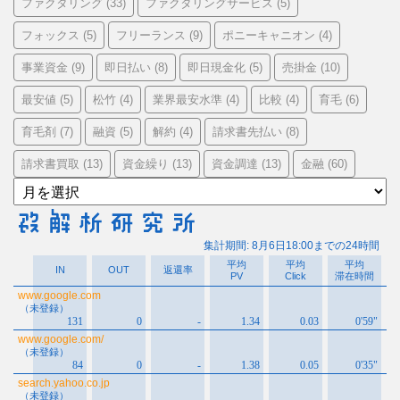
ファクタリング
ファクタリングサービス
(33)
(5)
フォックス
フリーランス
ポニーキャニオン
(5)
(9)
(4)
事業資金
即日払い
即日現金化
売掛金
(9)
(8)
(5)
(10)
最安値
松竹
業界最安水準
比較
育毛
(5)
(4)
(4)
(4)
(6)
育毛剤
融資
解約
請求書先払い
(7)
(5)
(4)
(8)
請求書買取
資金繰り
資金調達
金融
(13)
(13)
(13)
(60)
ア
ー
カ
イ
ブ