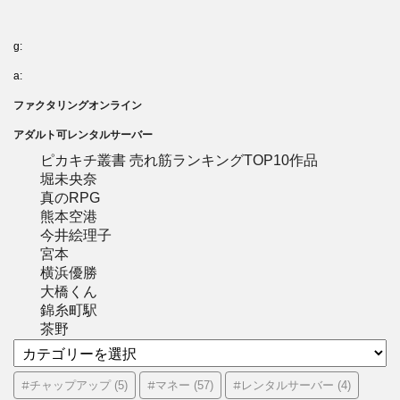
g:
a:
ファクタリングオンライン
アダルト可レンタルサーバー
ピカキチ叢書 売れ筋ランキングTOP10作品
堀未央奈
真のRPG
熊本空港
今井絵理子
宮本
横浜優勝
大橋くん
錦糸町駅
茶野
カ
テ
ゴ
#チャップアップ
#マネー
#レンタルサーバー
(5)
(57)
(4)