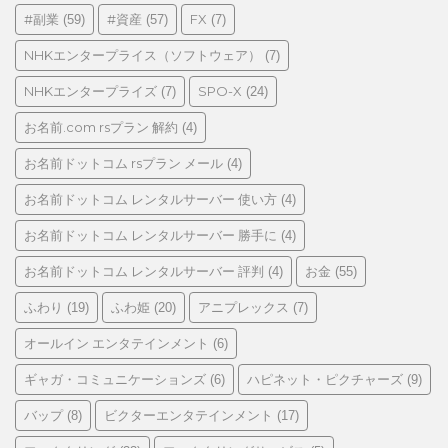
リ
#副業
#資産
FX
(59)
(57)
(7)
ー
NHKエンタープライス（ソフトウェア）
(7)
NHKエンタープライズ
SPO-X
(7)
(24)
お名前.com rsプラン 解約
(4)
お名前ドットコム rsプラン メール
(4)
お名前ドットコム レンタルサーバー 使い方
(4)
お名前ドットコム レンタルサーバー 勝手に
(4)
お名前ドットコム レンタルサーバー 評判
お金
(4)
(55)
ふわり
ふわ姫
アニプレックス
(19)
(20)
(7)
オールイン エンタテインメント
(6)
ギャガ・コミュニケーションズ
ハピネット・ピクチャーズ
(6)
(9)
バップ
ビクターエンタテインメント
(8)
(17)