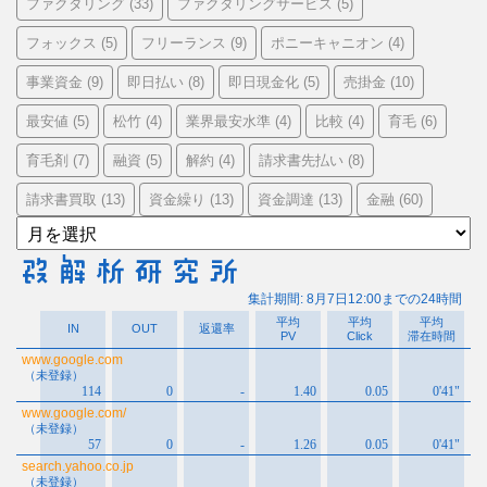
ファクタリング
ファクタリングサービス
(33)
(5)
フォックス
フリーランス
ポニーキャニオン
(5)
(9)
(4)
事業資金
即日払い
即日現金化
売掛金
(9)
(8)
(5)
(10)
最安値
松竹
業界最安水準
比較
育毛
(5)
(4)
(4)
(4)
(6)
育毛剤
融資
解約
請求書先払い
(7)
(5)
(4)
(8)
請求書買取
資金繰り
資金調達
金融
(13)
(13)
(13)
(60)
ア
ー
カ
イ
ブ