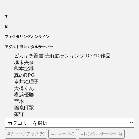
g:
a:
ファクタリングオンライン
アダルト可レンタルサーバー
ピカキチ叢書 売れ筋ランキングTOP10作品
堀未央奈
熊本空港
真のRPG
今井絵理子
大橋くん
横浜優勝
宮本
錦糸町駅
茶野
カ
テ
ゴ
#チャップアップ
#マネー
#レンタルサーバー
(5)
(57)
(4)