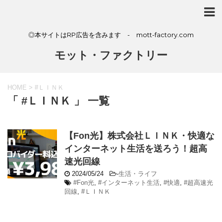
◎本サイトはRP広告を含みます - mott-factory.com
モット・ファクトリー
HOME
>
#ＬＩＮＫ
「 #ＬＩＮＫ 」 一覧
【Fon光】株式会社ＬＩＮＫ・快適な
インターネット生活を送ろう！超高
速光回線
2024/05/24
-
生活・ライフ
#Fon光
,
#インターネット生活
,
#快適
,
#超高速光
回線
,
#ＬＩＮＫ