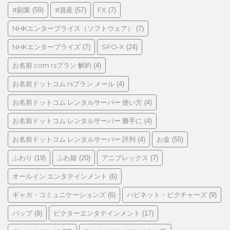
リ
#副業
#資産
FX
(59)
(57)
(7)
ー
NHKエンタープライス（ソフトウェア）
(7)
NHKエンタープライズ
SPO-X
(7)
(24)
お名前.com rsプラン 解約
(4)
お名前ドットコム rsプラン メール
(4)
お名前ドットコム レンタルサーバー 使い方
(4)
お名前ドットコム レンタルサーバー 勝手に
(4)
お名前ドットコム レンタルサーバー 評判
お金
(4)
(55)
ふわり
ふわ姫
アニプレックス
(19)
(20)
(7)
オールイン エンタテインメント
(6)
ギャガ・コミュニケーションズ
ハピネット・ピクチャーズ
(6)
(9)
バップ
ビクターエンタテインメント
(8)
(17)