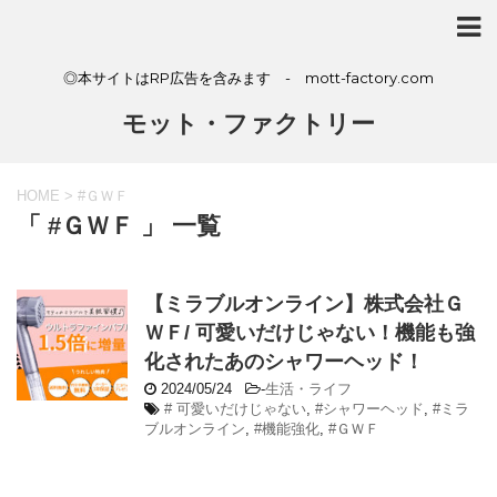
◎本サイトはRP広告を含みます - mott-factory.com
モット・ファクトリー
HOME
>
#ＧＷＦ
「 #ＧＷＦ 」 一覧
【ミラブルオンライン】株式会社Ｇ
ＷＦ/ 可愛いだけじゃない！機能も強
化されたあのシャワーヘッド！
2024/05/24
-
生活・ライフ
# 可愛いだけじゃない
,
#シャワーヘッド
,
#ミラ
ブルオンライン
,
#機能強化
,
#ＧＷＦ