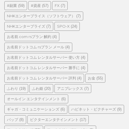
リ
#副業
#資産
FX
(59)
(57)
(7)
ー
NHKエンタープライス（ソフトウェア）
(7)
NHKエンタープライズ
SPO-X
(7)
(24)
お名前.com rsプラン 解約
(4)
お名前ドットコム rsプラン メール
(4)
お名前ドットコム レンタルサーバー 使い方
(4)
お名前ドットコム レンタルサーバー 勝手に
(4)
お名前ドットコム レンタルサーバー 評判
お金
(4)
(55)
ふわり
ふわ姫
アニプレックス
(19)
(20)
(7)
オールイン エンタテインメント
(6)
ギャガ・コミュニケーションズ
ハピネット・ピクチャーズ
(6)
(9)
バップ
ビクターエンタテインメント
(8)
(17)