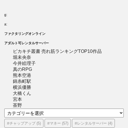
g:
a:
ファクタリングオンライン
アダルト可レンタルサーバー
ピカキチ叢書 売れ筋ランキングTOP10作品
堀未央奈
今井絵理子
真のRPG
熊本空港
錦糸町駅
横浜優勝
大橋くん
宮本
茶野
カ
テ
ゴ
#チャップアップ
#マネー
#レンタルサーバー
(5)
(57)
(4)