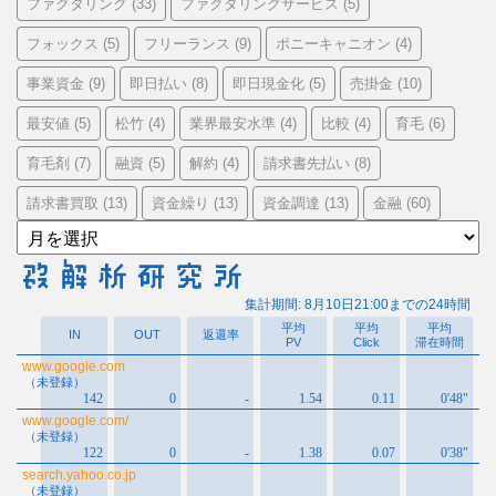
ファクタリング
ファクタリングサービス
(33)
(5)
フォックス
フリーランス
ポニーキャニオン
(5)
(9)
(4)
事業資金
即日払い
即日現金化
売掛金
(9)
(8)
(5)
(10)
最安値
松竹
業界最安水準
比較
育毛
(5)
(4)
(4)
(4)
(6)
育毛剤
融資
解約
請求書先払い
(7)
(5)
(4)
(8)
請求書買取
資金繰り
資金調達
金融
(13)
(13)
(13)
(60)
ア
ー
カ
イ
ブ