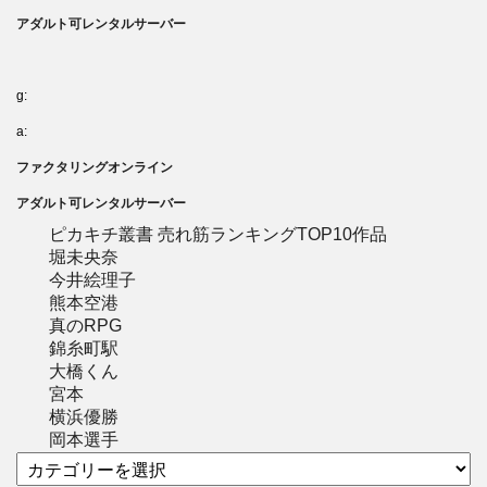
アダルト可レンタルサーバー
g:
a:
ファクタリングオンライン
アダルト可レンタルサーバー
ピカキチ叢書 売れ筋ランキングTOP10作品
堀未央奈
今井絵理子
熊本空港
真のRPG
錦糸町駅
大橋くん
宮本
横浜優勝
岡本選手
カ
テ