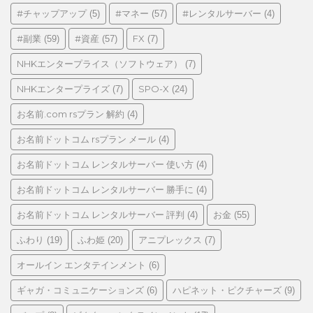
ゴ
#チャップアップ
#マネー
#レンタルサーバー
(5)
(57)
(4)
リ
#副業
#資産
FX
(59)
(57)
(7)
ー
NHKエンタープライス（ソフトウェア）
(7)
NHKエンタープライズ
SPO-X
(7)
(24)
お名前.com rsプラン 解約
(4)
お名前ドットコム rsプラン メール
(4)
お名前ドットコム レンタルサーバー 使い方
(4)
お名前ドットコム レンタルサーバー 勝手に
(4)
お名前ドットコム レンタルサーバー 評判
お金
(4)
(55)
ふわり
ふわ姫
アニプレックス
(19)
(20)
(7)
オールイン エンタテインメント
(6)
ギャガ・コミュニケーションズ
ハピネット・ピクチャーズ
(6)
(9)