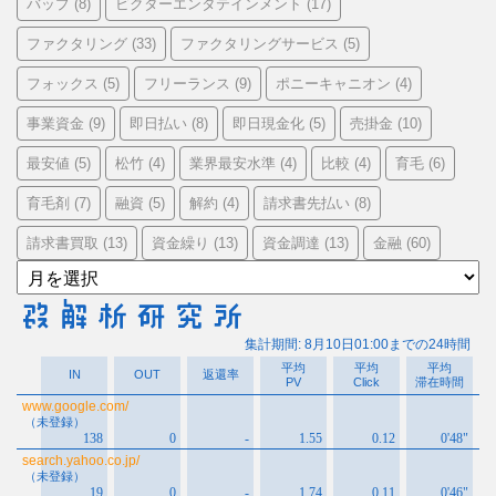
バップ
ビクターエンタテインメント
(8)
(17)
ファクタリング
ファクタリングサービス
(33)
(5)
フォックス
フリーランス
ポニーキャニオン
(5)
(9)
(4)
事業資金
即日払い
即日現金化
売掛金
(9)
(8)
(5)
(10)
最安値
松竹
業界最安水準
比較
育毛
(5)
(4)
(4)
(4)
(6)
育毛剤
融資
解約
請求書先払い
(7)
(5)
(4)
(8)
請求書買取
資金繰り
資金調達
金融
(13)
(13)
(13)
(60)
ア
ー
カ
イ
ブ