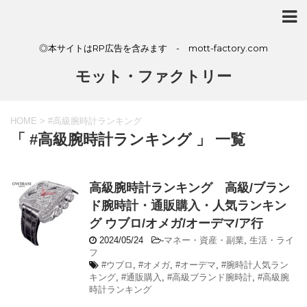
◎本サイトはRP広告を含みます - mott-factory.com
モット・ファクトリー
HOME
>
#高級腕時計ランキング
「 #高級腕時計ランキング 」 一覧
高級腕時計ランキング 高級/ブラン
ド腕時計・通販購入・人気ランキン
グ ウブロ/オメガ/オーデマ/ア行
2024/05/24
-
マネー・資産・副業
,
生活・ライ
フ
#ウブロ
,
#オメガ
,
#オーデマ
,
#腕時計人気ラン
キング
,
#通販購入
,
#高級ブランド腕時計
,
#高級腕
時計ランキング