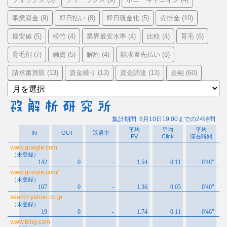
事業資金
即日払い
即日現金化
売掛金
(9)
(8)
(5)
(10)
最安値
松竹
業界最安水準
比較
育毛
(5)
(4)
(4)
(4)
(6)
育毛剤
融資
解約
請求書先払い
(7)
(5)
(4)
(8)
請求書買取
資金繰り
資金調達
金融
(13)
(13)
(13)
(60)
ア
ー
カ
イ
ブ