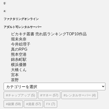
g:
a:
ファクタリングオンライン
アダルト可レンタルサーバー
ピカキチ叢書 売れ筋ランキングTOP10作品
堀未央奈
今井絵理子
真のRPG
熊本空港
錦糸町駅
横浜優勝
大橋くん
宮本
茶野
カ
テ
ゴ
#チャップアップ
#マネー
#レンタルサーバー
(5)
(57)
(4)
リ
#副業
#資産
FX
(59)
(57)
(7)
ー