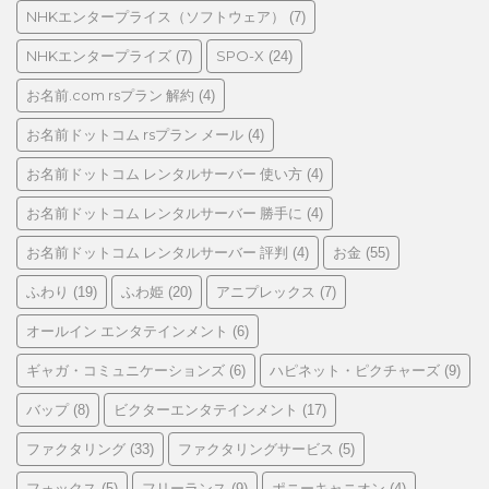
NHKエンタープライス（ソフトウェア）
(7)
NHKエンタープライズ
SPO-X
(7)
(24)
お名前.com rsプラン 解約
(4)
お名前ドットコム rsプラン メール
(4)
お名前ドットコム レンタルサーバー 使い方
(4)
お名前ドットコム レンタルサーバー 勝手に
(4)
お名前ドットコム レンタルサーバー 評判
お金
(4)
(55)
ふわり
ふわ姫
アニプレックス
(19)
(20)
(7)
オールイン エンタテインメント
(6)
ギャガ・コミュニケーションズ
ハピネット・ピクチャーズ
(6)
(9)
バップ
ビクターエンタテインメント
(8)
(17)
ファクタリング
ファクタリングサービス
(33)
(5)
フォックス
フリーランス
ポニーキャニオン
(5)
(9)
(4)