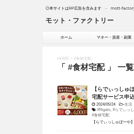
◎本サイトはRP広告を含みます - mott-factory
モット・ファクトリー
ホーム
マネー・資産・副業
HOME
>
#食材宅配
「 #食材宅配 」 一覧
【らでぃっしゅ
宅配サービス申
2024/05/24
-
生活
#Rigato
,
#らでぃっ
#食材宅配
【らでぃっしゅぼーや