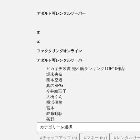
アダルト可レンタルサーバー
g:
a:
ファクタリングオンライン
アダルト可レンタルサーバー
ピカキチ叢書 売れ筋ランキングTOP10作品
堀未央奈
熊本空港
真のRPG
今井絵理子
大橋くん
横浜優勝
宮本
錦糸町駅
茶野
カ
テ
ゴ
#チャップアップ
#マネー
#レンタルサ
(5)
(57)