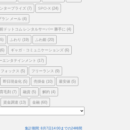
エンタープライズ
SPO-X
(7)
(24)
プラン メール
(4)
前ドットコム レンタルサーバー 勝手に
(4)
ふわり
ふわ姫
5)
(19)
(20)
ギャガ・コミュニケーションズ
(6)
(6)
ーエンタテインメント
(17)
フォックス
フリーランス
(5)
(9)
即日現金化
売掛金
最安値
(5)
(10)
(5)
育毛剤
融資
解約
(7)
(5)
(4)
資金調達
金融
(13)
(60)