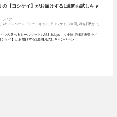
１の【ヨシケイ】がお届けする1週間お試しキャ
・ライフ
し
,
#キャンペーン
,
#ミールキット
,
#ヨシケイ
,
#全国
,
#好評販売中
,
I★４つの選べるミールキットお試し5days ＼全国で好評販売中／
ヨシケイ】がお届けする1週間お試しキャンペーン！