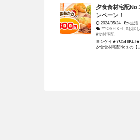
夕食食材宅配No
ンペーン！
2024/05/24
-
生活
#YOSHIKEI
,
#お試
#食材宅配
ヨシケイ★YOSHIKE
夕食食材宅配No１の【