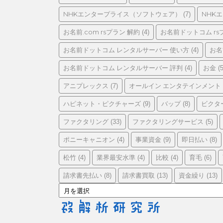
リ
ー
NHKエンタープライス（ソフトウェア）
NHK
(7)
お名前.com rsプラン 解約
お名前ドットコム rs
(4)
お名前ドットコム レンタルサーバー 使い方
お名
(4)
お名前ドットコム レンタルサーバー 評判
お金
(4)
(5
アニプレックス
オールイン エンタテインメント
(7)
ハピネット・ピクチャーズ
バップ
ビクタ
(9)
(8)
ファクタリング
ファクタリングサービス
(33)
(5)
ポニーキャニオン
事業資金
即日払い
(4)
(9)
(8)
松竹
業界最安水準
比較
育毛
(4)
(4)
(4)
(6)
請求書先払い
請求書買取
資金繰り
(8)
(13)
(13)
ア
ー
カ
イ
ブ