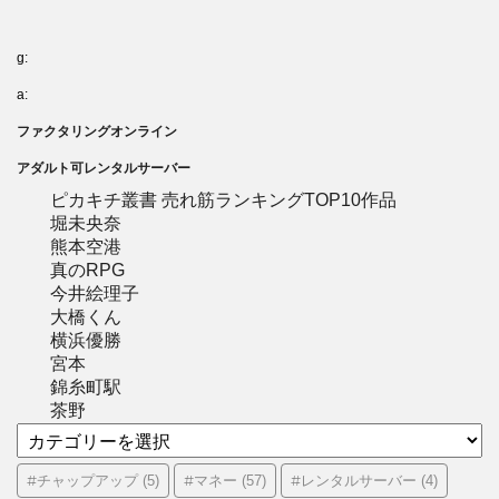
g:
a:
ファクタリングオンライン
アダルト可レンタルサーバー
ピカキチ叢書 売れ筋ランキングTOP10作品
堀未央奈
熊本空港
真のRPG
今井絵理子
大橋くん
横浜優勝
宮本
錦糸町駅
茶野
カ
テ
ゴ
#チャップアップ
#マネー
#レンタルサーバー
(5)
(57)
(4)