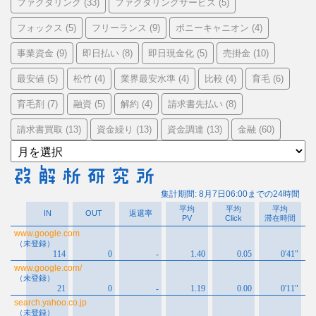
ファクタリング
ファクタリングサービス
(33)
(5)
フォックス
フリーランス
ポニーキャニオン
(5)
(9)
(4)
事業資金
即日払い
即日現金化
売掛金
(9)
(8)
(5)
(10)
最安値
松竹
業界最安水準
比較
育毛
(5)
(4)
(4)
(4)
(6)
育毛剤
融資
解約
請求書先払い
(7)
(5)
(4)
(8)
請求書買取
資金繰り
資金調達
金融
(13)
(13)
(13)
(60)
ア
ー
カ
イ
ブ