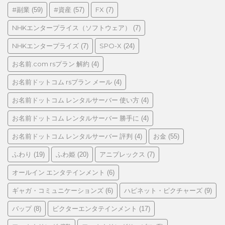
リ
#副業
#資産
FX
(59)
(57)
(7)
ー
NHKエンタープライス（ソフトウェア）
(7)
NHKエンタープライズ
SPO-X
(7)
(24)
お名前.com rsプラン 解約
(4)
お名前ドットコム rsプラン メール
(4)
お名前ドットコム レンタルサーバー 使い方
(4)
お名前ドットコム レンタルサーバー 勝手に
(4)
お名前ドットコム レンタルサーバー 評判
お金
(4)
(55)
ふわり
ふわ姫
アニプレックス
(19)
(20)
(7)
オールイン エンタテインメント
(6)
ギャガ・コミュニケーションズ
ハピネット・ピクチャーズ
(6)
(9)
バップ
ビクターエンタテインメント
(8)
(17)