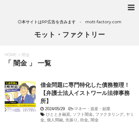
◎本サイトはRP広告を含みます - mott-factory.com
モット・ファクトリー
HOME
>
闇金
「 闇金 」 一覧
借金問題に専門特化した債務整理！
【弁護士法人イストワール法律事務
所】
2024/05/29
-
マネー・資産・副業
ひととき融資
,
ソフト闇金
,
ファクタリング
,
ヤミ
金
,
個人間融
,
先振り
,
街金
,
闇金