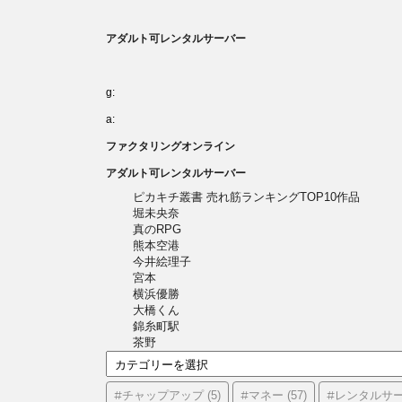
アダルト可レンタルサーバー
g:
a:
ファクタリングオンライン
アダルト可レンタルサーバー
ピカキチ叢書 売れ筋ランキングTOP10作品
堀未央奈
真のRPG
熊本空港
今井絵理子
宮本
横浜優勝
大橋くん
錦糸町駅
茶野
カ
テ
ゴ
#チャップアップ
#マネー
#レンタルサ
(5)
(57)