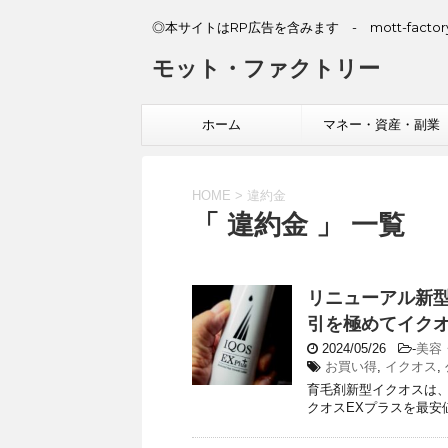
◎本サイトはRP広告を含みます - mott-factory
モット・ファクトリー
ホーム
マネー・資産・副業
HOME
>
違約金
「 違約金 」 一覧
リニューアル新型
引を極めてイクオ
2024/05/26
-
美容
お買い得
,
イクオス
,
育毛剤新型イクオスは、
クオスEXプラスを最安