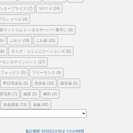
エンタープライズ
SPO-X
(7)
(24)
プラン メール
(4)
前ドットコム レンタルサーバー 勝手に
(4)
ふわり
ふわ姫
5)
(19)
(20)
ギャガ・コミュニケーションズ
(6)
(6)
ーエンタテインメント
(17)
フォックス
フリーランス
(5)
(9)
即日現金化
売掛金
最安値
(5)
(10)
(5)
育毛剤
融資
解約
(7)
(5)
(4)
資金調達
金融
(13)
(60)