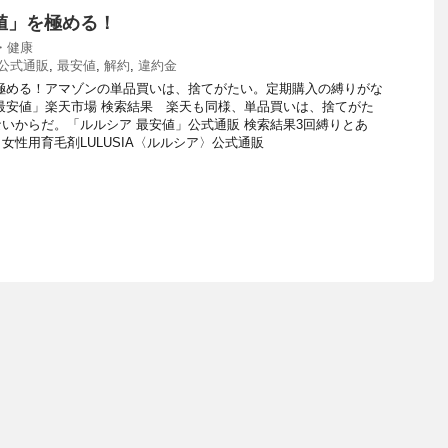
値」を極める！
・健康
公式通販
,
最安値
,
解約
,
違約金
極める！アマゾンの単品買いは、捨てがたい。定期購入の縛りがな
最安値」楽天市場 検索結果 楽天も同様、単品買いは、捨てがた
いからだ。「ルルシア 最安値」公式通販 検索結果3回縛りとあ
女性用育毛剤LULUSIA〈ルルシア〉公式通販