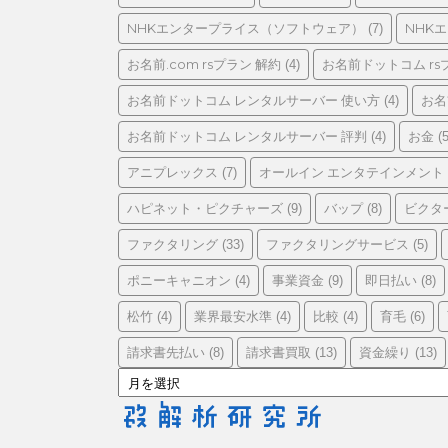
リ
ー
NHKエンタープライス（ソフトウェア）
NHK
(7)
お名前.com rsプラン 解約
お名前ドットコム rs
(4)
お名前ドットコム レンタルサーバー 使い方
お名
(4)
お名前ドットコム レンタルサーバー 評判
お金
(4)
(5
アニプレックス
オールイン エンタテインメント
(7)
ハピネット・ピクチャーズ
バップ
ビクタ
(9)
(8)
ファクタリング
ファクタリングサービス
(33)
(5)
ポニーキャニオン
事業資金
即日払い
(4)
(9)
(8)
松竹
業界最安水準
比較
育毛
(4)
(4)
(4)
(6)
請求書先払い
請求書買取
資金繰り
(8)
(13)
(13)
ア
ー
カ
イ
ブ