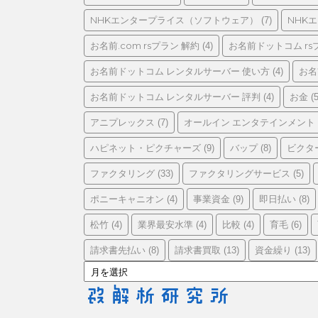
リ
ー
NHKエンタープライス（ソフトウェア）
NHK
(7)
お名前.com rsプラン 解約
お名前ドットコム rs
(4)
お名前ドットコム レンタルサーバー 使い方
お名
(4)
お名前ドットコム レンタルサーバー 評判
お金
(4)
(5
アニプレックス
オールイン エンタテインメント
(7)
ハピネット・ピクチャーズ
バップ
ビクタ
(9)
(8)
ファクタリング
ファクタリングサービス
(33)
(5)
ポニーキャニオン
事業資金
即日払い
(4)
(9)
(8)
松竹
業界最安水準
比較
育毛
(4)
(4)
(4)
(6)
請求書先払い
請求書買取
資金繰り
(8)
(13)
(13)
ア
ー
カ
イ
ブ