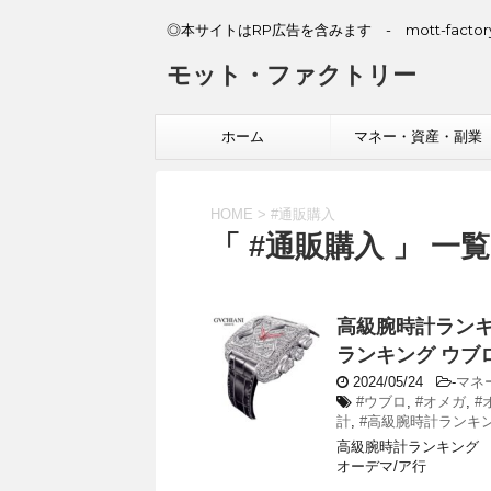
◎本サイトはRP広告を含みます - mott-factory
モット・ファクトリー
ホーム
マネー・資産・副業
HOME
>
#通販購入
「 #通販購入 」 一覧
高級腕時計ランキ
ランキング ウブロ
2024/05/24
-
マネ
#ウブロ
,
#オメガ
,
#
計
,
#高級腕時計ランキ
高級腕時計ランキング 
オーデマ/ア行