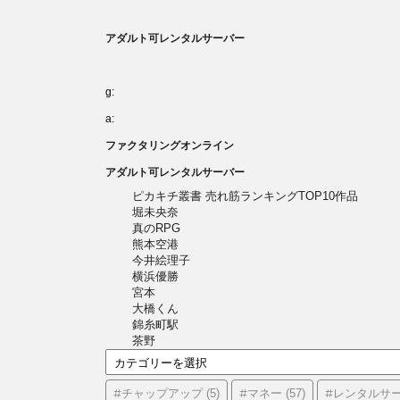
アダルト可レンタルサーバー
g:
a:
ファクタリングオンライン
アダルト可レンタルサーバー
ピカキチ叢書 売れ筋ランキングTOP10作品
堀未央奈
真のRPG
熊本空港
今井絵理子
横浜優勝
宮本
大橋くん
錦糸町駅
茶野
カ
テ
ゴ
#チャップアップ
#マネー
#レンタルサ
(5)
(57)