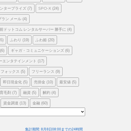
エンタープライズ
SPO-X
(7)
(24)
プラン メール
(4)
前ドットコム レンタルサーバー 勝手に
(4)
ふわり
ふわ姫
5)
(19)
(20)
ギャガ・コミュニケーションズ
(6)
(6)
ーエンタテインメント
(17)
フォックス
フリーランス
(5)
(9)
即日現金化
売掛金
最安値
(5)
(10)
(5)
育毛剤
融資
解約
(7)
(5)
(4)
資金調達
金融
(13)
(60)