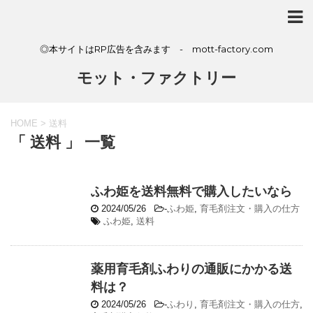
◎本サイトはRP広告を含みます - mott-factory.com
モット・ファクトリー
HOME
>
送料
「 送料 」 一覧
ふわ姫を送料無料で購入したいなら
2024/05/26
-
ふわ姫
,
育毛剤注文・購入の仕方
ふわ姫
,
送料
薬用育毛剤ふわりの通販にかかる送
料は？
2024/05/26
-
ふわり
,
育毛剤注文・購入の仕方
,