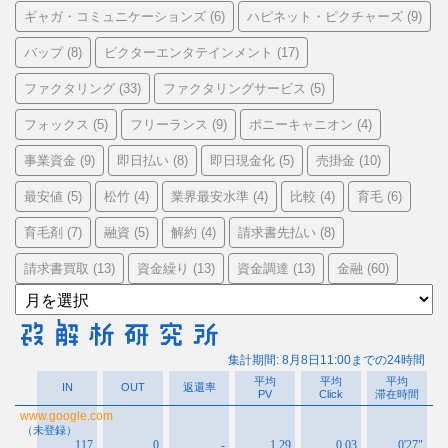
ギャガ・コミュニケーションズ
ハピネット・ピクチャーズ
(6)
(9)
バップ
ビクターエンタテインメント
(8)
(17)
ファクタリング
ファクタリングサービス
(33)
(5)
フォックス
フリーランス
ポニーキャニオン
(5)
(9)
(4)
事業資金
即日払い
即日現金化
売掛金
(9)
(8)
(5)
(10)
最安値
松竹
業界最安水準
比較
育毛
(5)
(4)
(4)
(4)
(6)
育毛剤
融資
解約
請求書先払い
(7)
(5)
(4)
(8)
請求書買取
資金繰り
資金調達
金融
(13)
(13)
(13)
(60)
ア
ー
カ
イ
ブ