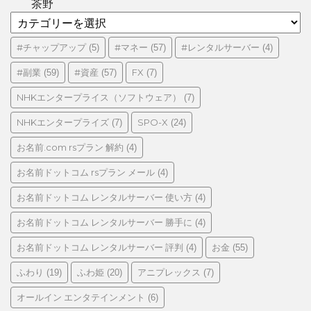
茶野
カ
テ
ゴ
#チャップアップ
#マネー
#レンタルサーバー
(5)
(57)
(4)
リ
#副業
#資産
FX
(59)
(57)
(7)
ー
NHKエンタープライス（ソフトウェア）
(7)
NHKエンタープライズ
SPO-X
(7)
(24)
お名前.com rsプラン 解約
(4)
お名前ドットコム rsプラン メール
(4)
お名前ドットコム レンタルサーバー 使い方
(4)
お名前ドットコム レンタルサーバー 勝手に
(4)
お名前ドットコム レンタルサーバー 評判
お金
(4)
(55)
ふわり
ふわ姫
アニプレックス
(19)
(20)
(7)
オールイン エンタテインメント
(6)