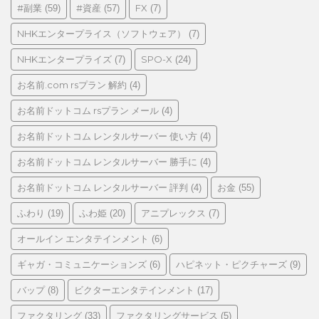
#副業
#資産
FX
(59)
(57)
(7)
ー
NHKエンタープライス（ソフトウェア）
(7)
NHKエンタープライズ
SPO-X
(7)
(24)
お名前.com rsプラン 解約
(4)
お名前ドットコム rsプラン メール
(4)
お名前ドットコム レンタルサーバー 使い方
(4)
お名前ドットコム レンタルサーバー 勝手に
(4)
お名前ドットコム レンタルサーバー 評判
お金
(4)
(55)
ふわり
ふわ姫
アニプレックス
(19)
(20)
(7)
オールイン エンタテインメント
(6)
ギャガ・コミュニケーションズ
ハピネット・ピクチャーズ
(6)
(9)
バップ
ビクターエンタテインメント
(8)
(17)
ファクタリング
ファクタリングサービス
(33)
(5)