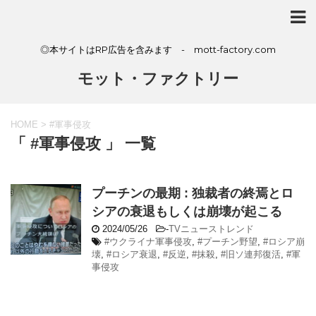
◎本サイトはRP広告を含みます - mott-factory.com
モット・ファクトリー
HOME
>
#軍事侵攻
「 #軍事侵攻 」 一覧
プーチンの最期 : 独裁者の終焉とロ
シアの衰退もしくは崩壊が起こる
2024/05/26
-
TVニューストレンド
#ウクライナ軍事侵攻
,
#プーチン野望
,
#ロシア崩
壊
,
#ロシア衰退
,
#反逆
,
#抹殺
,
#旧ソ連邦復活
,
#軍
事侵攻