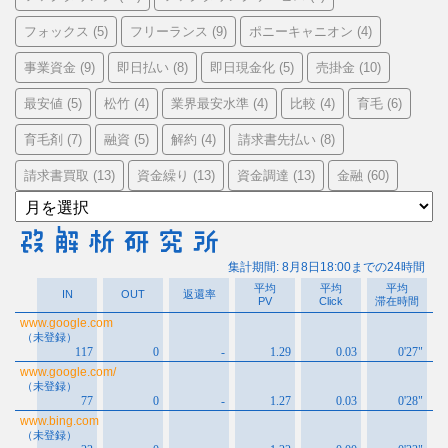
フォックス
フリーランス
ポニーキャニオン
(5)
(9)
(4)
事業資金
即日払い
即日現金化
売掛金
(9)
(8)
(5)
(10)
最安値
松竹
業界最安水準
比較
育毛
(5)
(4)
(4)
(4)
(6)
育毛剤
融資
解約
請求書先払い
(7)
(5)
(4)
(8)
請求書買取
資金繰り
資金調達
金融
(13)
(13)
(13)
(60)
ア
ー
カ
イ
ブ