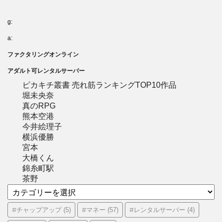
g:
a:
ファクタリングオンライン
アダルト可レンタルサーバー
ピカキチ叢書 売れ筋ランキングTOP10作品
堀未央奈
真のRPG
熊本空港
今井絵理子
横浜優勝
宮本
大橋くん
錦糸町駅
茶野
カ
テ
ゴ
#チャップアップ
#マネー
#レンタルサーバー
(5)
(57)
(4)
リ