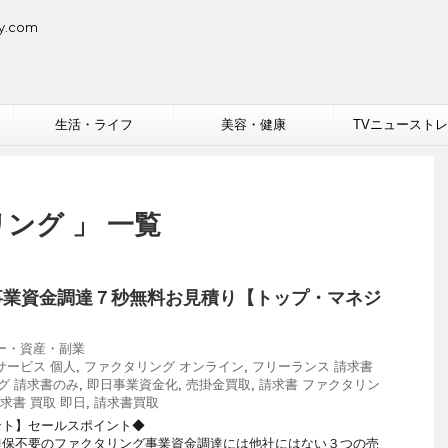
.com
生活・ライフ
美容・健康
TVニュースト
ング 」 一覧
事業資金調達７秒無料お見積り【トップ・マネジ
ー・資産・副業
サービス 個人
,
ファクタリング オンライン
,
フリーランス 請求書
グ 請求書のみ
,
即日事業資金化
,
売掛金買取
,
請求書 ファクタリン
求書 買取 即日
,
請求書買取
ント】セールスポイント◆
担保不要のファクタリング事業資金調達には他社にはない３つの売