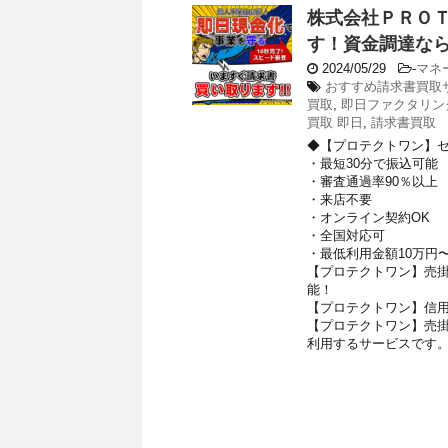
株式会社ＰＲＯＴ
す！資金調達な
2024/05/29
-
マネ
おすすめ請求書買取
買取
,
即日ファクタリン
買取 即日
,
請求書買取
◆【プロテクトワン】
・最短30分で振込可能
・審査通過率90％以上
・来店不要
・オンライン契約OK
・全国対応可
・最低利用金額10万円
【プロテクトワン】売
能！
【プロテクトワン】信
【プロテクトワン】売
利用するサービスです