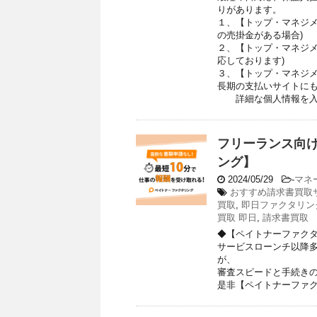
りがあります。
１、【トップ・マネジメ
の売掛金がある場合)
２、【トップ・マネジメ
応しております)
３、【トップ・マネジ
長期の支払いサイトに
詳細な個人情報を入力
フリーランス向
ング】
2024/05/29
-
マネ
おすすめ請求書買取
買取
,
即日ファクタリン
買取 即日
,
請求書買取
◆【ペイトナーファク
サービスローンチ以降
が、
審査スピードと手続き
是非【ペイトナーファ