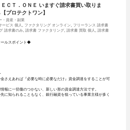
ＥＣＴ．ＯＮＥ いますぐ請求書買い取りま
ら【プロテクトワン】
ー・資産・副業
サービス 個人
,
ファクタリング オンライン
,
フリーランス 請求書
グ 請求書のみ
,
請求書 ファクタリング
,
請求書 買取 個人
,
請求書
セールスポイント◆
〜
掛金さえあれば『必要な時に必要なだけ』資金調達をすることが可
用情報に一切傷のつかない、新しい形の資金調達方法です。
掛先に知られることもなく、銀行融資を狙っている事業主様が多く
。