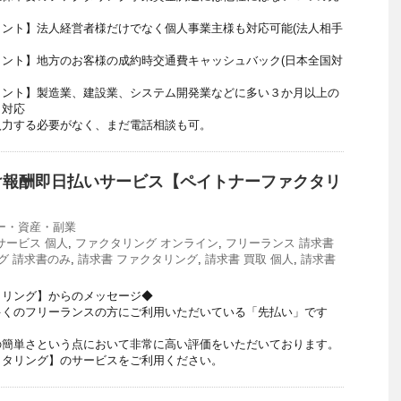
ント】法人経営者様だけでなく個人事業主様も対応可能(法人相手
ント】地方のお客様の成約時交通費キャッシュバック(日本全国対
メント】製造業、建設業、システム開発業などに多い３か月以上の
も対応
する必要がなく、まだ電話相談も可。
け報酬即日払いサービス【ペイトナーファクタリ
ー・資産・副業
サービス 個人
,
ファクタリング オンライン
,
フリーランス 請求書
グ 請求書のみ
,
請求書 ファクタリング
,
請求書 買取 個人
,
請求書
タリング】からのメッセージ◆
多くのフリーランスの方にご利用いただいている「先払い」です
の簡単さという点において非常に高い評価をいただいております。
クタリング】のサービスをご利用ください。