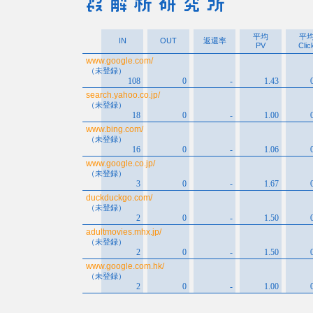
カ
イ
ブ