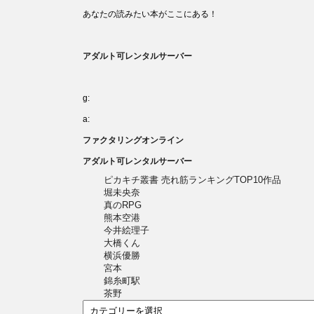
あなたの読みたい本がここにある！
アダルト可レンタルサーバー
g:
a:
ファクタリングオンライン
アダルト可レンタルサーバー
ピカキチ叢書 売れ筋ランキングTOP10作品
堀未央奈
真のRPG
熊本空港
今井絵理子
大橋くん
横浜優勝
宮本
錦糸町駅
茶野
カ