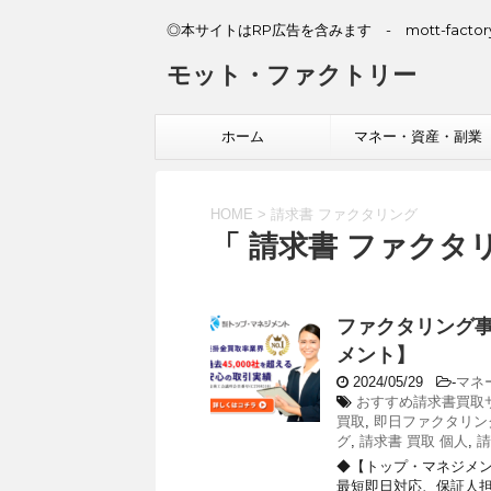
◎本サイトはRP広告を含みます - mott-factory
モット・ファクトリー
ホーム
マネー・資産・副業
HOME
>
請求書 ファクタリング
「 請求書 ファクタリ
ファクタリング
メント】
2024/05/29
-
マネ
おすすめ請求書買取
買取
,
即日ファクタリン
グ
,
請求書 買取 個人
,
請
◆【トップ・マネジメ
最短即日対応、保証人