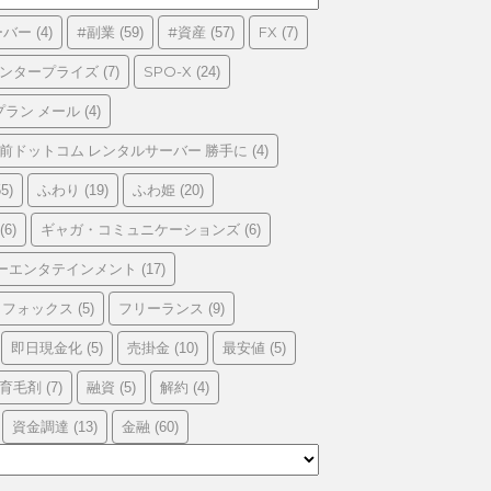
ーバー
#副業
#資産
FX
(4)
(59)
(57)
(7)
エンタープライズ
SPO-X
(7)
(24)
プラン メール
(4)
前ドットコム レンタルサーバー 勝手に
(4)
ふわり
ふわ姫
5)
(19)
(20)
ギャガ・コミュニケーションズ
(6)
(6)
ーエンタテインメント
(17)
フォックス
フリーランス
(5)
(9)
即日現金化
売掛金
最安値
(5)
(10)
(5)
育毛剤
融資
解約
(7)
(5)
(4)
資金調達
金融
(13)
(60)