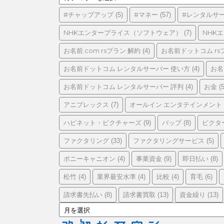
テ
ゴ
#チャップアップ
#マネー
#レンタルサ
(5)
(57)
リ
ー
NHKエンタープライス（ソフトウェア）
NHK
(7)
お名前.com rsプラン 解約
お名前ドットコム rs
(4)
お名前ドットコム レンタルサーバー 使い方
お名
(4)
お名前ドットコム レンタルサーバー 評判
お金
(4)
(5
アニプレックス
オールイン エンタテインメント
(7)
ハピネット・ピクチャーズ
バップ
ビクタ
(9)
(8)
ファクタリング
ファクタリングサービス
(33)
(5)
ポニーキャニオン
事業資金
即日払い
(4)
(9)
(8)
松竹
業界最安水準
比較
育毛
(4)
(4)
(4)
(6)
請求書先払い
請求書買取
資金繰り
(8)
(13)
(13)
ア
ー