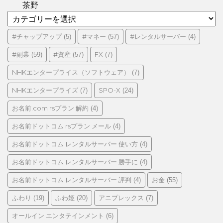
茶野
カ
テ
ゴ
#チャップアップ
#マネー
#レンタルサーバー
(5)
(57)
(4)
リ
#副業
#資産
FX
(59)
(57)
(7)
ー
NHKエンタープライス（ソフトウェア）
(7)
NHKエンタープライズ
SPO-X
(7)
(24)
お名前.com rsプラン 解約
(4)
お名前ドットコム rsプラン メール
(4)
お名前ドットコム レンタルサーバー 使い方
(4)
お名前ドットコム レンタルサーバー 勝手に
(4)
お名前ドットコム レンタルサーバー 評判
お金
(4)
(55)
ふわり
ふわ姫
アニプレックス
(19)
(20)
(7)
オールイン エンタテインメント
(6)