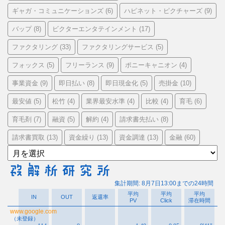
ギャガ・コミュニケーションズ
ハピネット・ピクチャーズ
(6)
(9)
バップ
ビクターエンタテインメント
(8)
(17)
ファクタリング
ファクタリングサービス
(33)
(5)
フォックス
フリーランス
ポニーキャニオン
(5)
(9)
(4)
事業資金
即日払い
即日現金化
売掛金
(9)
(8)
(5)
(10)
最安値
松竹
業界最安水準
比較
育毛
(5)
(4)
(4)
(4)
(6)
育毛剤
融資
解約
請求書先払い
(7)
(5)
(4)
(8)
請求書買取
資金繰り
資金調達
金融
(13)
(13)
(13)
(60)
ア
ー
カ
イ
ブ