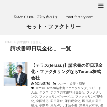
◎本サイトはRP広告を含みます - mott-factory.com
モット・ファクトリー
HOME
>
請求書即日現金化
「 請求書即日現金化 」 一覧
【テラス(terasu)】請求書の即日現金
化・ファクタリングならTerasu株式
会社
2024/05/30
-
マネー・資産・副業
Terasu
,
Terasu請求書ファクタリング
,
スピード
入金
,
テラス
,
テラス請求書即日現金化
,
ファクタリ
ング
,
ファクタリングサービス
,
ファクタリング現金
化
,
全国対応
,
即日即金
,
即日現金化
,
即日融資 即日
融資
,
手数料
,
最短90分
,
来店不要
,
業界最安水準
,
注