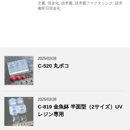
文書
,
現金化
,
請求書
,
請求書ファクタリング
,
請求
書即日現金化
2025/02/28
C-520 丸ポコ
2025/02/28
C-819 金魚鉢 半面型（2サイズ）UV
レジン専用