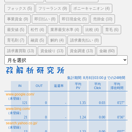
フォックス
フリーランス
ポニーキャニオン
(5)
(9)
(4)
事業資金
即日払い
即日現金化
売掛金
(9)
(8)
(5)
(10)
最安値
松竹
業界最安水準
比較
育毛
(5)
(4)
(4)
(4)
(6)
育毛剤
融資
解約
請求書先払い
(7)
(5)
(4)
(8)
請求書買取
資金繰り
資金調達
金融
(13)
(13)
(13)
(60)
ア
ー
カ
イ
ブ