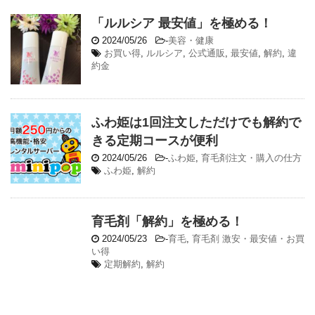
「ルルシア 最安値」を極める！
2024/05/26
-
美容・健康
お買い得
,
ルルシア
,
公式通販
,
最安値
,
解約
,
違
約金
ふわ姫は1回注文しただけでも解約で
きる定期コースが便利
2024/05/26
-
ふわ姫
,
育毛剤注文・購入の仕方
ふわ姫
,
解約
育毛剤「解約」を極める！
2024/05/23
-
育毛
,
育毛剤 激安・最安値・お買
い得
定期解約
,
解約