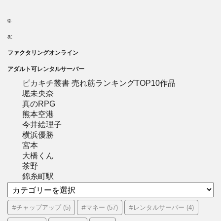
g:
a:
ファクタリングオンライン
アダルト可レンタルサーバー
ピカキチ叢書 売れ筋ランキングTOP10作品
堀未央奈
真のRPG
熊本空港
今井絵理子
横浜優勝
宮本
大橋くん
茶野
錦糸町駅
カ
テ
ゴ
#チャップアップ
#マネー
#レンタルサーバー
(5)
(57)
(4)
リ