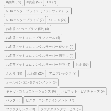
#副業
#資産
FX
(59)
(57)
(7)
ー
NHKエンタープライス（ソフトウェア）
(7)
NHKエンタープライズ
SPO-X
(7)
(24)
お名前.com rsプラン 解約
(4)
お名前ドットコム rsプラン メール
(4)
お名前ドットコム レンタルサーバー 使い方
(4)
お名前ドットコム レンタルサーバー 勝手に
(4)
お名前ドットコム レンタルサーバー 評判
お金
(4)
(55)
ふわり
ふわ姫
アニプレックス
(19)
(20)
(7)
オールイン エンタテインメント
(6)
ギャガ・コミュニケーションズ
ハピネット・ピクチャーズ
(6)
(9)
バップ
ビクターエンタテインメント
(8)
(17)
ファクタリング
ファクタリングサービス
(33)
(5)