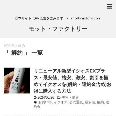
◎本サイトはRP広告を含みます - mott-factory.com
モット・ファクトリー
HOME
>
解約
「 解約 」 一覧
リニューアル新型イクオスEXプラ
ス・最安値、格安、激安、割引を極
めてイクオスを(解約・違約金含め)お
得に購入する方法
2024/05/26
-
美容・健康
お買い得
,
イクオス
,
公式通販
,
最安値
,
解約
,
違
約金