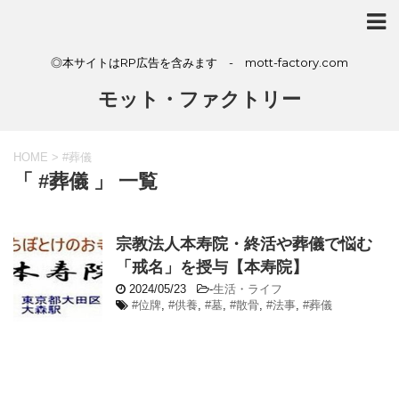
◎本サイトはRP広告を含みます - mott-factory.com
モット・ファクトリー
HOME
>
#葬儀
「 #葬儀 」 一覧
宗教法人本寿院・終活や葬儀で悩む
「戒名」を授与【本寿院】
2024/05/23
-
生活・ライフ
#位牌
,
#供養
,
#墓
,
#散骨
,
#法事
,
#葬儀