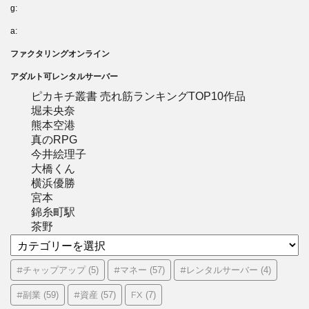
g:
a:
ファクタリングオンライン
アダルト可レンタルサーバー
ピカキチ叢書 売れ筋ランキングTOP10作品
堀未央奈
熊本空港
真のRPG
今井絵理子
大橋くん
横浜優勝
宮本
錦糸町駅
茶野
カ
テ
ゴ
#チャップアップ
#マネー
#レンタルサーバー
(5)
(57)
(4)
リ
#副業
#資産
FX
(59)
(57)
(7)
ー