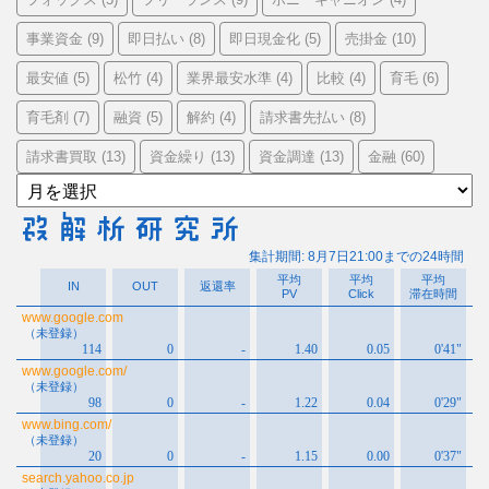
事業資金
即日払い
即日現金化
売掛金
(9)
(8)
(5)
(10)
最安値
松竹
業界最安水準
比較
育毛
(5)
(4)
(4)
(4)
(6)
育毛剤
融資
解約
請求書先払い
(7)
(5)
(4)
(8)
請求書買取
資金繰り
資金調達
金融
(13)
(13)
(13)
(60)
ア
ー
カ
イ
ブ