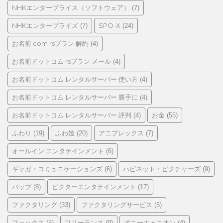
NHKエンタープライス（ソフトウェア）
(7)
NHKエンタープライズ
SPO-X
(7)
(24)
お名前.com rsプラン 解約
(4)
お名前ドットコム rsプラン メール
(4)
お名前ドットコム レンタルサーバー 使い方
(4)
お名前ドットコム レンタルサーバー 勝手に
(4)
お名前ドットコム レンタルサーバー 評判
お金
(4)
(55)
ふわり
ふわ姫
アニプレックス
(19)
(20)
(7)
オールイン エンタテインメント
(6)
ギャガ・コミュニケーションズ
ハピネット・ピクチャーズ
(6)
(9)
バップ
ビクターエンタテインメント
(8)
(17)
ファクタリング
ファクタリングサービス
(33)
(5)
フォックス
フリーランス
ポニーキャニオン
(5)
(9)
(4)