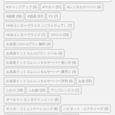
テ
ゴ
#チャップアップ
#マネー
#レンタルサーバー
(5)
(57)
(4)
リ
#副業
#資産
FX
(59)
(57)
(7)
ー
NHKエンタープライス（ソフトウェア）
(7)
NHKエンタープライズ
SPO-X
(7)
(24)
お名前.com rsプラン 解約
(4)
お名前ドットコム rsプラン メール
(4)
お名前ドットコム レンタルサーバー 使い方
(4)
お名前ドットコム レンタルサーバー 勝手に
(4)
お名前ドットコム レンタルサーバー 評判
お金
(4)
(55)
ふわり
ふわ姫
アニプレックス
(19)
(20)
(7)
オールイン エンタテインメント
(6)
ギャガ・コミュニケーションズ
ハピネット・ピクチャーズ
(6)
(9)