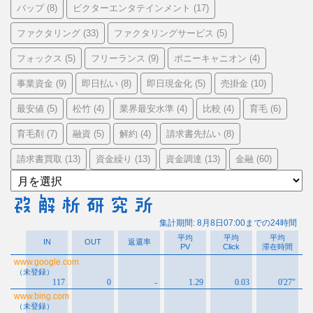
バップ
ビクターエンタテインメント
(8)
(17)
ファクタリング
ファクタリングサービス
(33)
(5)
フォックス
フリーランス
ポニーキャニオン
(5)
(9)
(4)
事業資金
即日払い
即日現金化
売掛金
(9)
(8)
(5)
(10)
最安値
松竹
業界最安水準
比較
育毛
(5)
(4)
(4)
(4)
(6)
育毛剤
融資
解約
請求書先払い
(7)
(5)
(4)
(8)
請求書買取
資金繰り
資金調達
金融
(13)
(13)
(13)
(60)
ア
ー
カ
イ
ブ