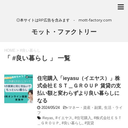
◎本サイトはRP広告を含みます - mott-factory.com
モット・ファクトリー
HOME
>
#良い暮らし
「 #良い暮らし 」 一覧
住宅購入「ieyasu（イエヤス）」株
式会社ＥＳＴ＿ＧＲＯＵＰ 賃貸の支
払い額と変わらずより良い暮らしに
なる
2024/05/24
-
マネー・資産・副業
,
生活・ライ
フ
#ieyas
,
#イエヤス
,
#住宅購入
,
#株式会社ＥＳＴ
＿ＧＲＯＵＰ
,
#良い暮らし
,
#賃貸