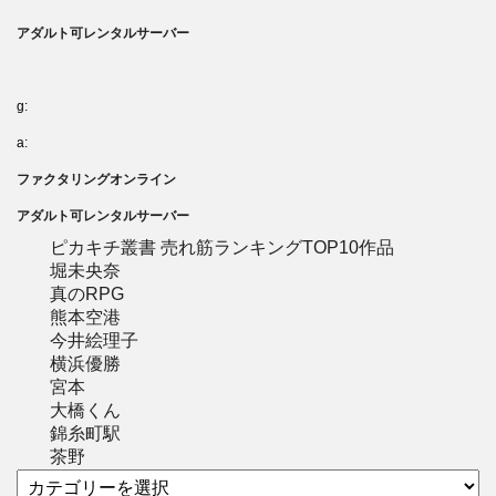
アダルト可レンタルサーバー
g:
a:
ファクタリングオンライン
アダルト可レンタルサーバー
ピカキチ叢書 売れ筋ランキングTOP10作品
堀未央奈
真のRPG
熊本空港
今井絵理子
横浜優勝
宮本
大橋くん
錦糸町駅
茶野
カ