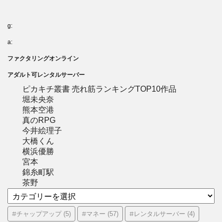
g:
a:
ファクタリングオンライン
アダルト可レンタルサーバー
ピカキチ叢書 売れ筋ランキングTOP10作品
堀未央奈
熊本空港
真のRPG
今井絵理子
大橋くん
横浜優勝
宮本
錦糸町駅
茶野
カ
テ
ゴ
#チャップアップ
#マネー
#レンタルサーバー
(5)
(57)
(4)