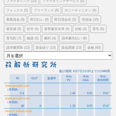
ファクタリング
ファクタリングサービス
(33)
(5)
フォックス
フリーランス
ポニーキャニオン
(5)
(9)
(4)
事業資金
即日払い
即日現金化
売掛金
(9)
(8)
(5)
(10)
最安値
松竹
業界最安水準
比較
育毛
(5)
(4)
(4)
(4)
(6)
育毛剤
融資
解約
請求書先払い
(7)
(5)
(4)
(8)
請求書買取
資金繰り
資金調達
金融
(13)
(13)
(13)
(60)
ア
ー
カ
イ
ブ