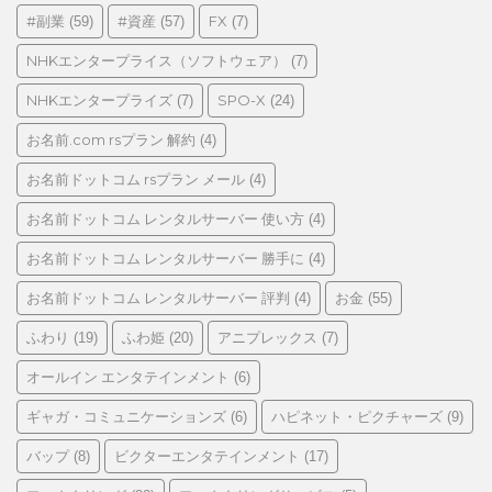
リ
#副業
#資産
FX
(59)
(57)
(7)
ー
NHKエンタープライス（ソフトウェア）
(7)
NHKエンタープライズ
SPO-X
(7)
(24)
お名前.com rsプラン 解約
(4)
お名前ドットコム rsプラン メール
(4)
お名前ドットコム レンタルサーバー 使い方
(4)
お名前ドットコム レンタルサーバー 勝手に
(4)
お名前ドットコム レンタルサーバー 評判
お金
(4)
(55)
ふわり
ふわ姫
アニプレックス
(19)
(20)
(7)
オールイン エンタテインメント
(6)
ギャガ・コミュニケーションズ
ハピネット・ピクチャーズ
(6)
(9)
バップ
ビクターエンタテインメント
(8)
(17)