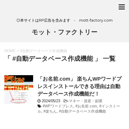
◎本サイトはRP広告を含みます - mott-factory.com
モット・ファクトリー
HOME
>
#自動データベース作成機能
「 #自動データベース作成機能 」 一覧
「お名前.com」 楽ちんWPワードプ
レスインストールできる理由は自動
データベース作成機能だ！
2024/05/23
-
マネー・資産・副業
#WPワードプレス
,
#お名前.com
,
#インストー
ル
,
#楽ちん
,
#自動データベース作成機能