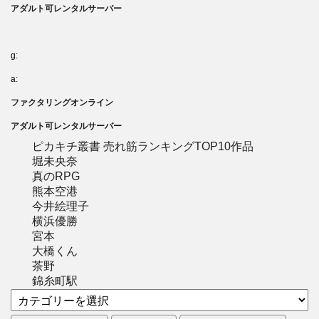
アダルト可レンタルサーバー
g:
a:
ファクタリングオンライン
アダルト可レンタルサーバー
ピカキチ叢書 売れ筋ランキングTOP10作品
堀未央奈
真のRPG
熊本空港
今井絵理子
横浜優勝
宮本
大橋くん
茶野
錦糸町駅
カ
テ