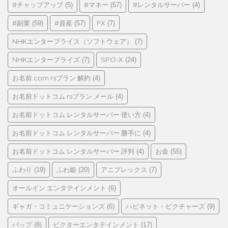
ゴ
#チャップアップ
#マネー
#レンタルサーバー
(5)
(57)
(4)
リ
#副業
#資産
FX
(59)
(57)
(7)
ー
NHKエンタープライス（ソフトウェア）
(7)
NHKエンタープライズ
SPO-X
(7)
(24)
お名前.com rsプラン 解約
(4)
お名前ドットコム rsプラン メール
(4)
お名前ドットコム レンタルサーバー 使い方
(4)
お名前ドットコム レンタルサーバー 勝手に
(4)
お名前ドットコム レンタルサーバー 評判
お金
(4)
(55)
ふわり
ふわ姫
アニプレックス
(19)
(20)
(7)
オールイン エンタテインメント
(6)
ギャガ・コミュニケーションズ
ハピネット・ピクチャーズ
(6)
(9)
バップ
ビクターエンタテインメント
(8)
(17)