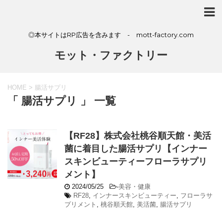
◎本サイトはRP広告を含みます - mott-factory.com
モット・ファクトリー
HOME
>
腸活サプリ
「 腸活サプリ 」 一覧
【RF28】株式会社桃谷順天館・美活
菌に着目した腸活サプリ【インナー
スキンビューティーフローラサプリ
メント】
2024/05/25
-
美容・健康
RF28
,
インナースキンビューティー
,
フローラサ
プリメント
,
桃谷順天館
,
美活菌
,
腸活サプリ