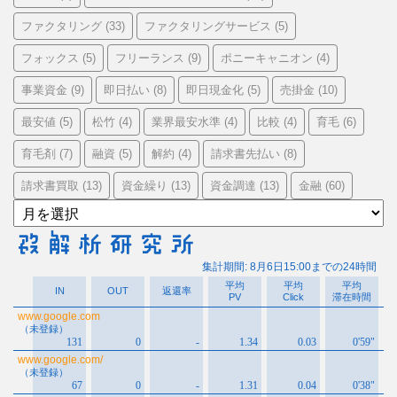
ファクタリング
ファクタリングサービス
(33)
(5)
フォックス
フリーランス
ポニーキャニオン
(5)
(9)
(4)
事業資金
即日払い
即日現金化
売掛金
(9)
(8)
(5)
(10)
最安値
松竹
業界最安水準
比較
育毛
(5)
(4)
(4)
(4)
(6)
育毛剤
融資
解約
請求書先払い
(7)
(5)
(4)
(8)
請求書買取
資金繰り
資金調達
金融
(13)
(13)
(13)
(60)
ア
ー
カ
イ
ブ