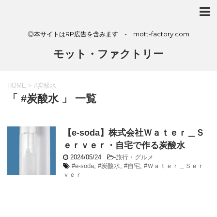
◎本サイトはRP広告を含みます - mott-factory.com
モット・ファクトリー
HOME
>
#炭酸水
「 #炭酸水 」 一覧
【e-soda】株式会社Ｗａｔｅｒ＿Ｓ
ｅｒｖｅｒ・自宅で作る炭酸水
2024/05/24
-
旅行・グルメ
#e-soda
,
#炭酸水
,
#自宅
,
#Ｗａｔｅｒ＿Ｓｅｒ
ｖｅｒ