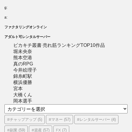
g:
a:
ファクタリングオンライン
アダルト可レンタルサーバー
ピカキチ叢書 売れ筋ランキングTOP10作品
堀未央奈
熊本空港
真のRPG
今井絵理子
錦糸町駅
横浜優勝
宮本
大橋くん
岡本選手
カ
テ
ゴ
#チャップアップ
#マネー
#レンタルサーバー
(5)
(57)
(4)
リ
#副業
#資産
FX
(59)
(57)
(7)
ー