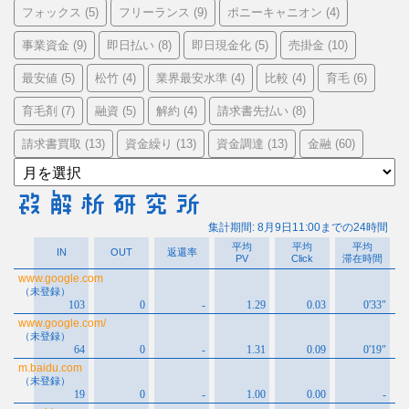
フォックス
フリーランス
ポニーキャニオン
(5)
(9)
(4)
事業資金
即日払い
即日現金化
売掛金
(9)
(8)
(5)
(10)
最安値
松竹
業界最安水準
比較
育毛
(5)
(4)
(4)
(4)
(6)
育毛剤
融資
解約
請求書先払い
(7)
(5)
(4)
(8)
請求書買取
資金繰り
資金調達
金融
(13)
(13)
(13)
(60)
ア
ー
カ
イ
ブ