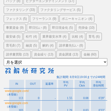
バップ
ビクターエンタテインメント
(8)
(17)
ファクタリング
ファクタリングサービス
(33)
(5)
フォックス
フリーランス
ポニーキャニオン
(5)
(9)
(4)
事業資金
即日払い
即日現金化
売掛金
(9)
(8)
(5)
(10)
最安値
松竹
業界最安水準
比較
育毛
(5)
(4)
(4)
(4)
(6)
育毛剤
融資
解約
請求書先払い
(7)
(5)
(4)
(8)
請求書買取
資金繰り
資金調達
金融
(13)
(13)
(13)
(60)
ア
ー
カ
イ
ブ