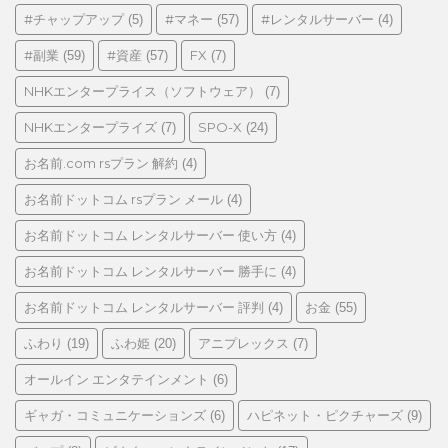
ゴ
#チャップアップ
#マネー
#レンタルサーバー
(5)
(57)
(4)
リ
#副業
#資産
FX
(59)
(57)
(7)
ー
NHKエンタープライス（ソフトウェア）
(7)
NHKエンタープライズ
SPO-X
(7)
(24)
お名前.com rsプラン 解約
(4)
お名前ドットコム rsプラン メール
(4)
お名前ドットコム レンタルサーバー 使い方
(4)
お名前ドットコム レンタルサーバー 勝手に
(4)
お名前ドットコム レンタルサーバー 評判
お金
(4)
(55)
ふわり
ふわ姫
アニプレックス
(19)
(20)
(7)
オールイン エンタテインメント
(6)
ギャガ・コミュニケーションズ
ハピネット・ピクチャーズ
(6)
(9)