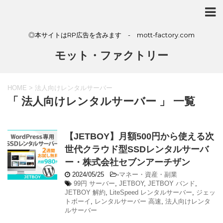
◎本サイトはRP広告を含みます - mott-factory.com
モット・ファクトリー
HOME
>
法人向けレンタルサーバー
「 法人向けレンタルサーバー 」 一覧
【JETBOY】月額500円から使える次
世代クラウド型SSDレンタルサーバ
ー・株式会社セブンアーチザン
2024/05/25
-
マネー・資産・副業
99円 サーバー
,
JETBOY
,
JETBOY バンド
,
JETBOY 解約
,
LiteSpeed レンタルサーバー
,
ジェッ
トボーイ
,
レンタルサーバー 高速
,
法人向けレンタ
ルサーバー