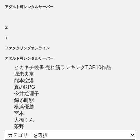
アダルト可レンタルサーバー
g:
a:
ファクタリングオンライン
アダルト可レンタルサーバー
ピカキチ叢書 売れ筋ランキングTOP10作品
堀未央奈
熊本空港
真のRPG
今井絵理子
錦糸町駅
横浜優勝
宮本
大橋くん
茶野
カ
テ