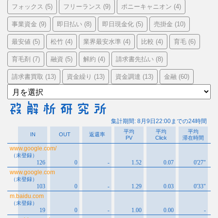
フォックス
フリーランス
ポニーキャニオン
(5)
(9)
(4)
事業資金
即日払い
即日現金化
売掛金
(9)
(8)
(5)
(10)
最安値
松竹
業界最安水準
比較
育毛
(5)
(4)
(4)
(4)
(6)
育毛剤
融資
解約
請求書先払い
(7)
(5)
(4)
(8)
請求書買取
資金繰り
資金調達
金融
(13)
(13)
(13)
(60)
ア
ー
カ
イ
ブ