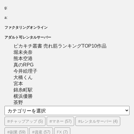
g:
a:
ファクタリングオンライン
アダルト可レンタルサーバー
ピカキチ叢書 売れ筋ランキングTOP10作品
堀未央奈
熊本空港
真のRPG
今井絵理子
大橋くん
宮本
錦糸町駅
横浜優勝
茶野
カ
テ
ゴ
#チャップアップ
#マネー
#レンタルサーバー
(5)
(57)
(4)
リ
#副業
#資産
FX
(59)
(57)
(7)
ー