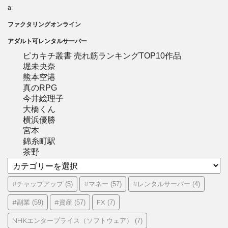
a:
ファクタリングオンライン
アダルト可レンタルサーバー
ピカキチ叢書 売れ筋ランキングTOP10作品
堀未央奈
熊本空港
真のRPG
今井絵理子
大橋くん
横浜優勝
宮本
錦糸町駅
茶野
カ
テ
ゴ
#チャップアップ
#マネー
#レンタルサーバー
(5)
(57)
(4)
リ
#副業
#資産
FX
(59)
(57)
(7)
ー
NHKエンタープライス（ソフトウェア）
(7)