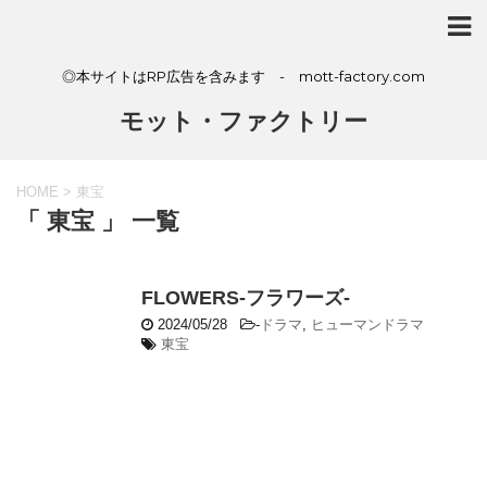
◎本サイトはRP広告を含みます - mott-factory.com
モット・ファクトリー
HOME
>
東宝
「 東宝 」 一覧
FLOWERS-フラワーズ-
2024/05/28
-
ドラマ
,
ヒューマンドラマ
東宝