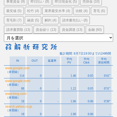
事業資金
即日払い
即日現金化
売掛金
(9)
(8)
(5)
(10)
最安値
松竹
業界最安水準
比較
育毛
(5)
(4)
(4)
(4)
(6)
育毛剤
融資
解約
請求書先払い
(7)
(5)
(4)
(8)
請求書買取
資金繰り
資金調達
金融
(13)
(13)
(13)
(60)
ア
ー
カ
イ
ブ