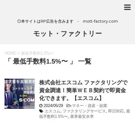
◎本サイトはRP広告を含みます - mott-factory.com
モット・ファクトリー
HOME
>
最低手数料1.5%〜
「 最低手数料1.5%〜 」 一覧
株式会社エスコム ファクタリングで
資金調達！簡単ＷＥＢ契約で即資金
化できます。【エスコム】
2024/05/29
-
マネー・資産・副業
エスコム
,
ファクタリングサービス
,
即日対応
,
最
低手数料1.5%〜
,
業界最安水準