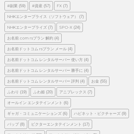
リ
#副業
#資産
FX
(59)
(57)
(7)
ー
NHKエンタープライス（ソフトウェア）
(7)
NHKエンタープライズ
SPO-X
(7)
(24)
お名前.com rsプラン 解約
(4)
お名前ドットコム rsプラン メール
(4)
お名前ドットコム レンタルサーバー 使い方
(4)
お名前ドットコム レンタルサーバー 勝手に
(4)
お名前ドットコム レンタルサーバー 評判
お金
(4)
(55)
ふわり
ふわ姫
アニプレックス
(19)
(20)
(7)
オールイン エンタテインメント
(6)
ギャガ・コミュニケーションズ
ハピネット・ピクチャーズ
(6)
(9)
バップ
ビクターエンタテインメント
(8)
(17)