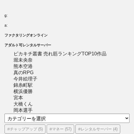
g:
a:
ファクタリングオンライン
アダルト可レンタルサーバー
ピカキチ叢書 売れ筋ランキングTOP10作品
堀未央奈
熊本空港
真のRPG
今井絵理子
錦糸町駅
横浜優勝
宮本
大橋くん
岡本選手
カ
テ
ゴ
#チャップアップ
#マネー
#レンタルサーバー
(5)
(57)
(4)