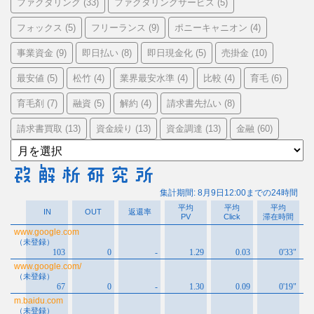
ファクタリング
ファクタリングサービス
(33)
(5)
フォックス
フリーランス
ポニーキャニオン
(5)
(9)
(4)
事業資金
即日払い
即日現金化
売掛金
(9)
(8)
(5)
(10)
最安値
松竹
業界最安水準
比較
育毛
(5)
(4)
(4)
(4)
(6)
育毛剤
融資
解約
請求書先払い
(7)
(5)
(4)
(8)
請求書買取
資金繰り
資金調達
金融
(13)
(13)
(13)
(60)
ア
ー
カ
イ
ブ