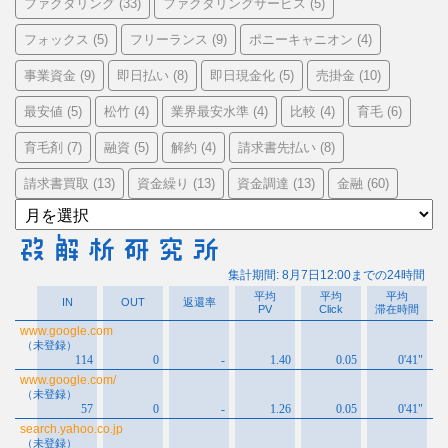
ファクタリング
ファクタリングサービス
(33)
(5)
フォックス
フリーランス
ポニーキャニオン
(5)
(9)
(4)
事業資金
即日払い
即日現金化
売掛金
(9)
(8)
(5)
(10)
最安値
松竹
業界最安水準
比較
育毛
(5)
(4)
(4)
(4)
(6)
育毛剤
融資
解約
請求書先払い
(7)
(5)
(4)
(8)
請求書買取
資金繰り
資金調達
金融
(13)
(13)
(13)
(60)
ア
ー
カ
イ
ブ