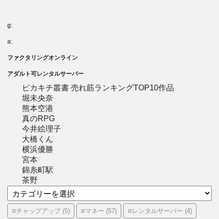
g:
a:
ファクタリングオンライン
アダルト可レンタルサーバー
ピカキチ叢書 売れ筋ランキングTOP10作品
堀未央奈
熊本空港
真のRPG
今井絵理子
大橋くん
横浜優勝
宮本
錦糸町駅
茶野
カ
テ
ゴ
#チャップアップ
#マネー
#レンタルサーバー
(5)
(57)
(4)