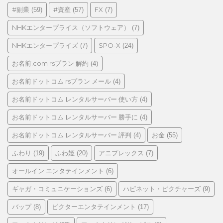
リ
#副業
#資産
FX
(59)
(57)
(7)
ー
NHKエンタープライス（ソフトウェア）
(7)
NHKエンタープライズ
SPO-X
(7)
(24)
お名前.com rsプラン 解約
(4)
お名前ドットコム rsプラン メール
(4)
お名前ドットコム レンタルサーバー 使い方
(4)
お名前ドットコム レンタルサーバー 勝手に
(4)
お名前ドットコム レンタルサーバー 評判
お金
(4)
(55)
ふわり
ふわ姫
アニプレックス
(19)
(20)
(7)
オールイン エンタテインメント
(6)
ギャガ・コミュニケーションズ
ハピネット・ピクチャーズ
(6)
(9)
バップ
ビクターエンタテインメント
(8)
(17)