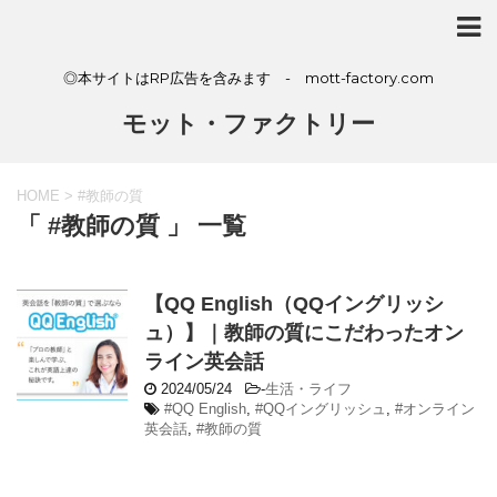
◎本サイトはRP広告を含みます - mott-factory.com
モット・ファクトリー
HOME
>
#教師の質
「 #教師の質 」 一覧
【QQ English（QQイングリッシ
ュ）】｜教師の質にこだわったオン
ライン英会話
2024/05/24
-
生活・ライフ
#QQ English
,
#QQイングリッシュ
,
#オンライン
英会話
,
#教師の質