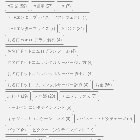
リ
#副業
#資産
FX
(59)
(57)
(7)
ー
NHKエンタープライス（ソフトウェア）
(7)
NHKエンタープライズ
SPO-X
(7)
(24)
お名前.com rsプラン 解約
(4)
お名前ドットコム rsプラン メール
(4)
お名前ドットコム レンタルサーバー 使い方
(4)
お名前ドットコム レンタルサーバー 勝手に
(4)
お名前ドットコム レンタルサーバー 評判
お金
(4)
(55)
ふわり
ふわ姫
アニプレックス
(19)
(20)
(7)
オールイン エンタテインメント
(6)
ギャガ・コミュニケーションズ
ハピネット・ピクチャーズ
(6)
(9)
バップ
ビクターエンタテインメント
(8)
(17)