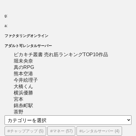
g:
a:
ファクタリングオンライン
アダルト可レンタルサーバー
ピカキチ叢書 売れ筋ランキングTOP10作品
堀未央奈
真のRPG
熊本空港
今井絵理子
大橋くん
横浜優勝
宮本
錦糸町駅
茶野
カ
テ
ゴ
#チャップアップ
#マネー
#レンタルサーバー
(5)
(57)
(4)