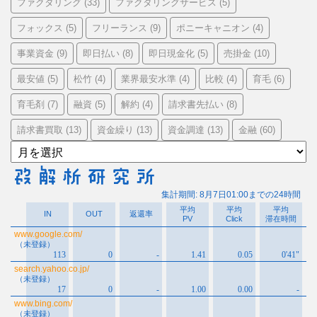
ファクタリング
ファクタリングサービス
(33)
(5)
フォックス
フリーランス
ポニーキャニオン
(5)
(9)
(4)
事業資金
即日払い
即日現金化
売掛金
(9)
(8)
(5)
(10)
最安値
松竹
業界最安水準
比較
育毛
(5)
(4)
(4)
(4)
(6)
育毛剤
融資
解約
請求書先払い
(7)
(5)
(4)
(8)
請求書買取
資金繰り
資金調達
金融
(13)
(13)
(13)
(60)
ア
ー
カ
イ
ブ