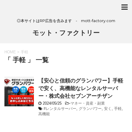
◎本サイトはRP広告を含みます - mott-factory.com
モット・ファクトリー
HOME
>
手軽
「 手軽 」 一覧
【安心と信頼のグランパワー】手軽
で安く、高機能なレンタルサーバ
ー・株式会社セブンアーチザン
2024/05/25
-
マネー・資産・副業
#レンタルサーバー
,
グランパワー
,
安く
,
手軽
,
高機能