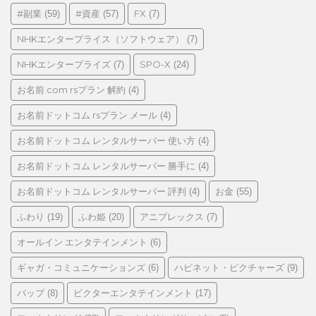
リ
#副業
#資産
FX
(59)
(57)
(7)
ー
NHKエンタープライス（ソフトウェア）
(7)
NHKエンタープライズ
SPO-X
(7)
(24)
お名前.com rsプラン 解約
(4)
お名前ドットコム rsプラン メール
(4)
お名前ドットコム レンタルサーバー 使い方
(4)
お名前ドットコム レンタルサーバー 勝手に
(4)
お名前ドットコム レンタルサーバー 評判
お金
(4)
(55)
ふわり
ふわ姫
アニプレックス
(19)
(20)
(7)
オールイン エンタテインメント
(6)
ギャガ・コミュニケーションズ
ハピネット・ピクチャーズ
(6)
(9)
バップ
ビクターエンタテインメント
(8)
(17)