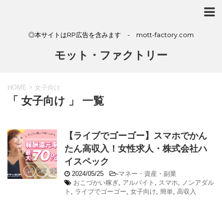
◎本サイトはRP広告を含みます - mott-factory.com
モット・ファクトリー
HOME
>
女子向け
「 女子向け 」 一覧
【ライブでゴーゴー】スマホでかん
たん高収入！女性求人・株式会社ハ
イスペック
2024/05/25
-
マネー・資産・副業
おこづかい稼ぎ
,
アルバイト
,
スマホ
,
ノンアダル
ト
,
ライブでゴーゴー
,
女子向け
,
簡単
,
高収入