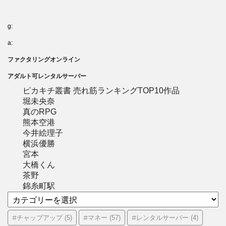
g:
a:
ファクタリングオンライン
アダルト可レンタルサーバー
ピカキチ叢書 売れ筋ランキングTOP10作品
堀未央奈
真のRPG
熊本空港
今井絵理子
横浜優勝
宮本
大橋くん
茶野
錦糸町駅
カ
テ
ゴ
#チャップアップ
#マネー
#レンタルサーバー
(5)
(57)
(4)