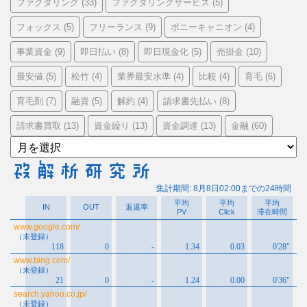
ファクタリング
ファクタリングサービス
(33)
(5)
フォックス
フリーランス
ポニーキャニオン
(5)
(9)
(4)
事業資金
即日払い
即日現金化
売掛金
(9)
(8)
(5)
(10)
最安値
松竹
業界最安水準
比較
育毛
(5)
(4)
(4)
(4)
(6)
育毛剤
融資
解約
請求書先払い
(7)
(5)
(4)
(8)
請求書買取
資金繰り
資金調達
金融
(13)
(13)
(13)
(60)
ア
ー
カ
イ
ブ