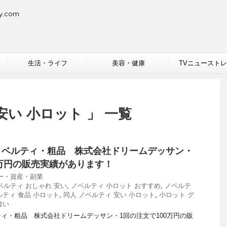
.com
生活・ライフ
美容・健康
TVニュースト
安い 小ロット 」 一覧
ノベルティ・粗品 株式会社ドリームデッサン・
0万円の販売実績があります！
ー・資産・副業
ベルティ おしゃれ 安い
,
ノベルティ 小ロット おすすめ
,
ノベルテ
ルティ 食品 小ロット
,
同人 ノベルティ 安い 小ロット
,
小ロット グ
違い
ィ・粗品 株式会社ドリームデッサン・1回の注文で100万円の販