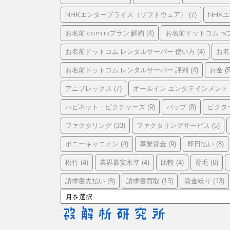
リ
ー
NHKエンタープライス（ソフトウェア）
NHK
(7)
お名前.com rsプラン 解約
お名前ドットコム rs
(4)
お名前ドットコム レンタルサーバー 使い方
お名
(4)
お名前ドットコム レンタルサーバー 評判
お金
(4)
(5
アニプレックス
オールイン エンタテインメント
(7)
ハピネット・ピクチャーズ
バップ
ビクタ
(9)
(8)
ファクタリング
ファクタリングサービス
(33)
(5)
ポニーキャニオン
事業資金
即日払い
(4)
(9)
(8)
松竹
業界最安水準
比較
育毛
(4)
(4)
(4)
(6)
請求書先払い
請求書買取
資金繰り
(8)
(13)
(13)
ア
ー
カ
イ
ブ