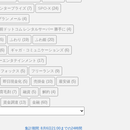
エンタープライズ
SPO-X
(7)
(24)
プラン メール
(4)
前ドットコム レンタルサーバー 勝手に
(4)
ふわり
ふわ姫
5)
(19)
(20)
ギャガ・コミュニケーションズ
(6)
(6)
ーエンタテインメント
(17)
フォックス
フリーランス
(5)
(9)
即日現金化
売掛金
最安値
(5)
(10)
(5)
育毛剤
融資
解約
(7)
(5)
(4)
資金調達
金融
(13)
(60)