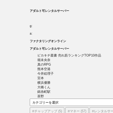
アダルト可レンタルサーバー
g:
a:
ファクタリングオンライン
アダルト可レンタルサーバー
ピカキチ叢書 売れ筋ランキングTOP10作品
堀未央奈
真のRPG
熊本空港
今井絵理子
宮本
横浜優勝
大橋くん
錦糸町駅
茶野
カ
テ
ゴ
#チャップアップ
#マネー
#レンタルサ
(5)
(57)