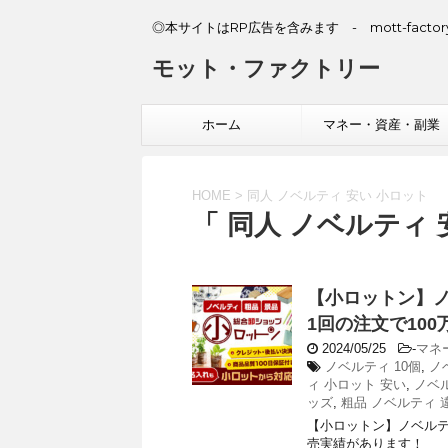
◎本サイトはRP広告を含みます - mott-factory
モット・ファクトリー
ホーム
マネー・資産・副業
HOME
>
同人 ノベルティ 安い 小ロット
「 同人 ノベルティ 
【小ロットン】
1回の注文で10
2024/05/25
-
マネ
ノベルティ 10個
,
ノ
ィ 小ロット 安い
,
ノベ
ッズ
,
粗品 ノベルティ 
【小ロットン】ノベルテ
売実績があります！