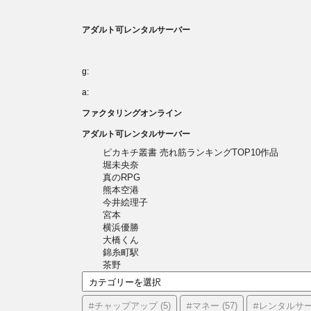
アダルト可レンタルサーバー
g:
a:
ファクタリングオンライン
アダルト可レンタルサーバー
ピカキチ叢書 売れ筋ランキングTOP10作品
堀未央奈
真のRPG
熊本空港
今井絵理子
宮本
横浜優勝
大橋くん
錦糸町駅
茶野
カ
テ
ゴ
#チャップアップ
#マネー
#レンタルサ
(5)
(57)