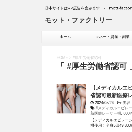
◎本サイトはRP広告を含みます - mott-factory
モット・ファクトリー
ホーム
マネー・資産・副業
HOME
>
#厚生労働省認可
「 #厚生労働省認可 
【メディカルエ
省認可最新医療レー
2024/05/24
-
美容
#メディカルエピレ
新医療レーザー機
,
800
【メディカルエピレー
機使用！全身5回49,800