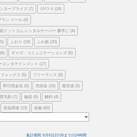
エンタープライズ
SPO-X
(7)
(24)
プラン メール
(4)
前ドットコム レンタルサーバー 勝手に
(4)
ふわり
ふわ姫
5)
(19)
(20)
ギャガ・コミュニケーションズ
(6)
(6)
ーエンタテインメント
(17)
フォックス
フリーランス
(5)
(9)
即日現金化
売掛金
最安値
(5)
(10)
(5)
育毛剤
融資
解約
(7)
(5)
(4)
資金調達
金融
(13)
(60)