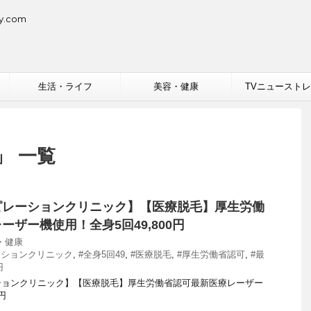
.com
生活・ライフ
美容・健康
TVニュースト
」 一覧
ピレーションクリニック】【医療脱毛】厚生労働
ザー機使用！全身5回49,800円
・健康
ーションクリニック
,
#全身5回49
,
#医療脱毛
,
#厚生労働省認可
,
#最
円
ションクリニック】【医療脱毛】厚生労働省認可最新医療レーザー
円