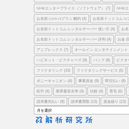
リ
ー
NHKエンタープライス（ソフトウェア）
NHK
(7)
お名前.com rsプラン 解約
お名前ドットコム rs
(4)
お名前ドットコム レンタルサーバー 使い方
お名
(4)
お名前ドットコム レンタルサーバー 評判
お金
(4)
(5
アニプレックス
オールイン エンタテインメント
(7)
ハピネット・ピクチャーズ
バップ
ビクタ
(9)
(8)
ファクタリング
ファクタリングサービス
(33)
(5)
ポニーキャニオン
事業資金
即日払い
(4)
(9)
(8)
松竹
業界最安水準
比較
育毛
(4)
(4)
(4)
(6)
請求書先払い
請求書買取
資金繰り
(8)
(13)
(13)
ア
ー
カ
イ
ブ